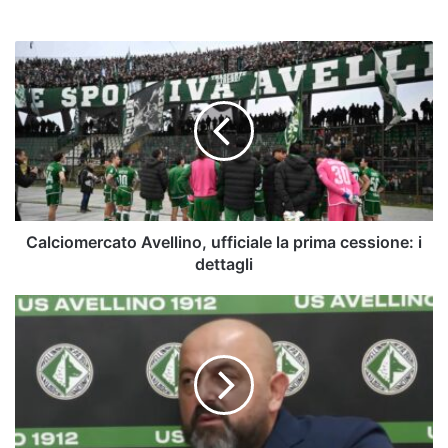
Calciomercato
Avellino,
ufficiale
la
prima
cessione:
i
dettagli
Calciomercato Avellino, ufficiale la prima cessione: i
dettagli
Calciomercato
Avellino,
ufficiale
anche
un’altra
uscita:
i