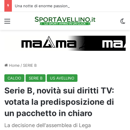
Una notte di enorme passione biancoverde in Piazza Libertà: l’Avellino si proietta verso la nuova stagione
Menu
C
Home
/
SERIE B
CALCIO
SERIE B
US AVELLINO
Serie B, novità sui diritti TV:
votata la predisposizione di
un pacchetto in chiaro
La decisione dell'assemblea di Lega