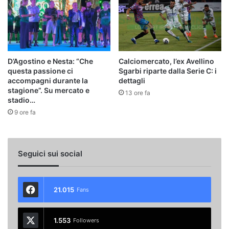
D’Agostino e Nesta: “Che
Calciomercato, l’ex Avellino
questa passione ci
Sgarbi riparte dalla Serie C: i
accompagni durante la
dettagli
stagione”. Su mercato e
13 ore fa
stadio…
9 ore fa
Seguici sui social
21.015
Fans
1.553
Followers