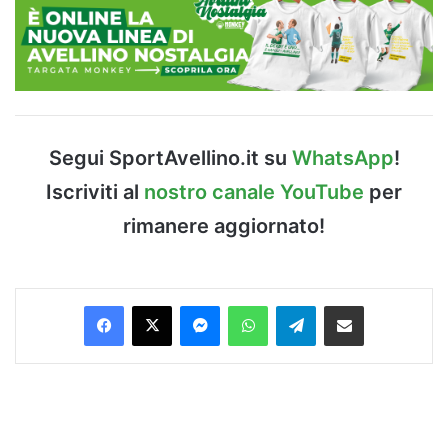
Segui SportAvellino.it su
WhatsApp
!
Iscriviti al
nostro canale YouTube
per
rimanere aggiornato!
Facebook
X
Messenger
WhatsApp
Telegram
Condividi via Email