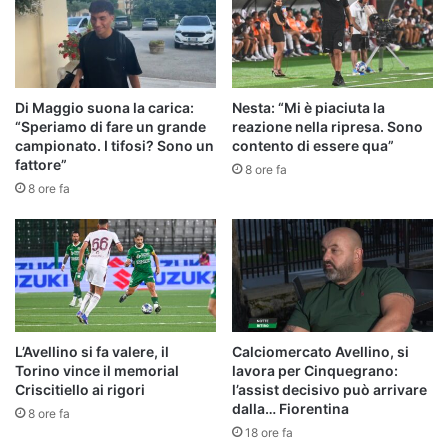
Di Maggio suona la carica:
Nesta: “Mi è piaciuta la
“Speriamo di fare un grande
reazione nella ripresa. Sono
campionato. I tifosi? Sono un
contento di essere qua”
fattore”
8 ore fa
8 ore fa
L’Avellino si fa valere, il
Calciomercato Avellino, si
Torino vince il memorial
lavora per Cinquegrano:
Criscitiello ai rigori
l’assist decisivo può arrivare
dalla… Fiorentina
8 ore fa
18 ore fa