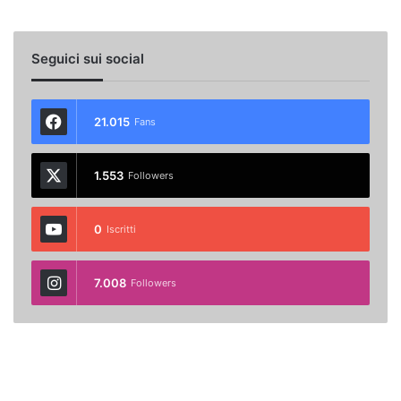
Seguici sui social
21.015
Fans
1.553
Followers
0
Iscritti
7.008
Followers