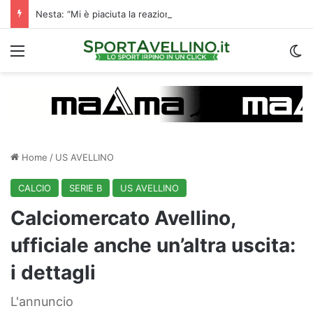
Nesta: “Mi è piaciuta la reazione nella ripresa. Sono contento di essere qua”
Menu
C
Home
/
US AVELLINO
CALCIO
SERIE B
US AVELLINO
Calciomercato Avellino,
ufficiale anche un’altra uscita:
i dettagli
L'annuncio