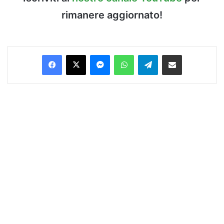
rimanere aggiornato!
Facebook
X
Messenger
WhatsApp
Telegram
Condividi via Email