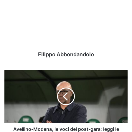
Filippo Abbondandolo
Avellino-
Modena,
le
voci
del
post-
gara:
leggi
le
dichiarazioni
Avellino-Modena, le voci del post-gara: leggi le