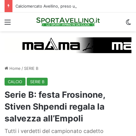
Calciomercato Avellino, preso un esterno classe 2008 dalla Roma: i dettagli
Menu
C
Home
/
SERIE B
CALCIO
SERIE B
Serie B: festa Frosinone,
Stiven Shpendi regala la
salvezza all’Empoli
Tutti i verdetti del campionato cadetto