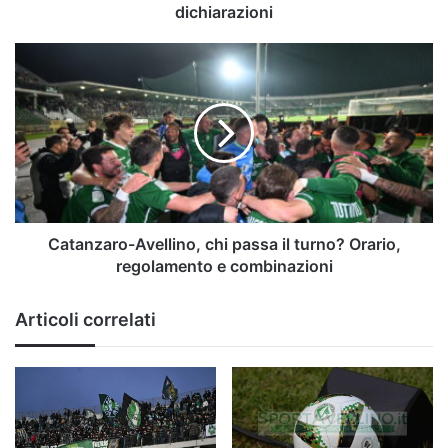
dichiarazioni
Catanzaro-
Avellino,
chi
passa
il
turno?
Orario,
regolamento
e
combinazioni
Catanzaro-Avellino, chi passa il turno? Orario,
regolamento e combinazioni
Articoli correlati