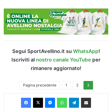
Segui SportAvellino.it su
WhatsApp
!
Iscriviti al
nostro canale YouTube
per
rimanere aggiornato!
Pagina precedente
1
2
3
Facebook
X
Messenger
WhatsApp
Telegram
Condividi via Email