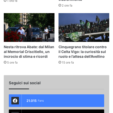
1 ora fa
2 ore fa
Nesta ritrova Abate: dal Milan
Cinquegrano titolare contro
al Memorial Criscitiello, un
il Celta Vigo: la curiosità sul
incrocio di stima e ricordi
ruolo e l’attesa dell’Avellino
5 ore fa
15 ore fa
Seguici sui social
21.015
Fans