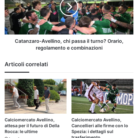
passa
il
turno?
Orario,
regolamento
e
combinazioni
Catanzaro-Avellino, chi passa il turno? Orario,
regolamento e combinazioni
Articoli correlati
Calciomercato Avellino,
Calciomercato Avellino,
attesa per il futuro di Della
Cancellieri alle firme con lo
Rocca: le ultime
Spezia: i dettagli sul
trasferimento