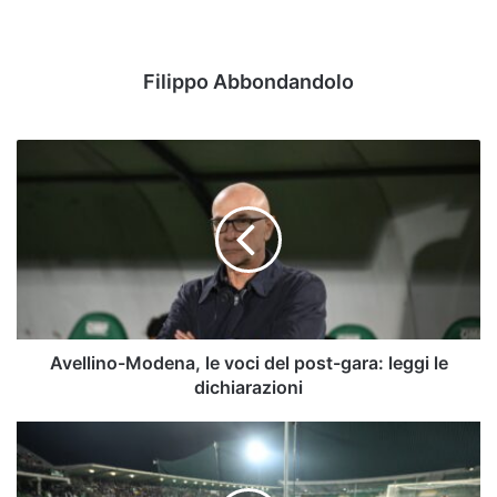
Filippo Abbondandolo
Avellino-
Modena,
le
voci
del
post-
gara:
leggi
le
dichiarazioni
Avellino-Modena, le voci del post-gara: leggi le
dichiarazioni
Catanzaro-
Avellino,
chi