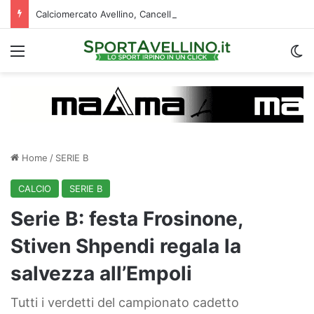
Calciomercato Avellino, Cancellieri alle firme con lo Spezia: i dettagli sul trasferimento
Menu
C
Home
/
SERIE B
CALCIO
SERIE B
Serie B: festa Frosinone,
Stiven Shpendi regala la
salvezza all’Empoli
Tutti i verdetti del campionato cadetto