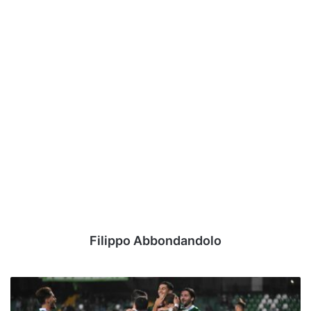
Filippo Abbondandolo
Benevento-
Avellino,