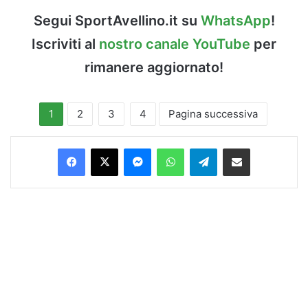
Segui SportAvellino.it su
WhatsApp
!
Iscriviti al
nostro canale YouTube
per
rimanere aggiornato!
1
2
3
4
Pagina successiva
Facebook
X
Messenger
WhatsApp
Telegram
Condividi via Email