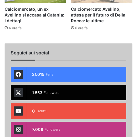
Calciomercato, un ex
Calciomercato Avellino,
Avellino si accasa al Catania:
attesa per il futuro di Della
i dettagli
Rocca: le ultime
4 ore fa
6 ore fa
Seguici sui social
21.015
Fans
1.553
Followers
0
Iscritti
7.008
Followers