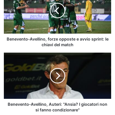
forze
opposte
e
avvio
sprint:
le
chiavi
del
Benevento-Avellino, forze opposte e avvio sprint: le
match
chiavi del match
Benevento-
Avellino,
Auteri:
"Ansia?
I
giocatori
non
si
fanno
condizionare"
Benevento-Avellino, Auteri: "Ansia? I giocatori non
si fanno condizionare"