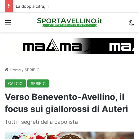
La doppia cifra, la compatibilità e un dato da urlo: perché l’Avellino ha rimesso Biasci al centro del villaggio
Menu
C
Home
/
SERIE C
CALCIO
SERIE C
Verso Benevento-Avellino, il
focus sui giallorossi di Auteri
Tutti i segreti della capolista