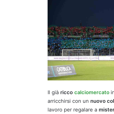
Il già
ricco
calciomercato
i
arricchirsi con un
nuovo co
lavoro per regalare a
miste