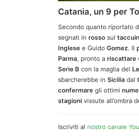
Catania, un 9 per To
Secondo quanto riportato 
segnati in
rosso
sul
taccui
Inglese
e Guido
Gomez
. Il
Parma
, pronto a
riscattare
Serie B
con la maglia del
L
sbarcherebbe in
Sicilia
dal
confermare
gli ottimi
nume
stagioni
vissute all’ombra de
Iscriviti al
nostro canale Yo