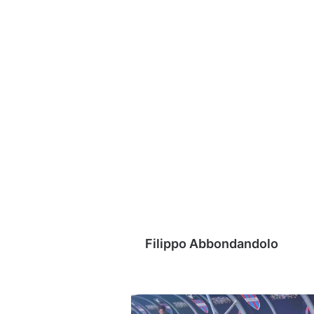
Filippo Abbondandolo
Avellino,