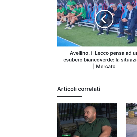
il
Lecco
pensa
ad
un
esubero
biancoverde:
la
situazione
Avellino, il Lecco pensa ad u
|
esubero biancoverde: la situaz
Mercato
| Mercato
Articoli correlati