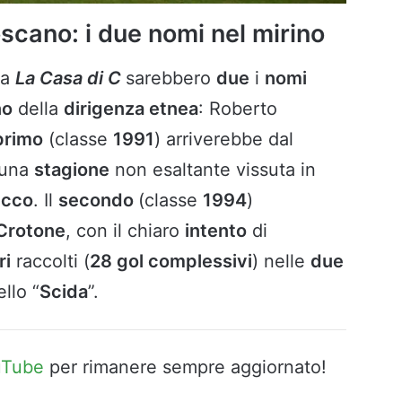
scano: i due nomi nel mirino
da
La Casa
di C
sarebbero
due
i
nomi
no
della
dirigenza etnea
: Roberto
primo
(classe
1991
) arriverebbe dal
una
stagione
non esaltante vissuta in
ecco
. Il
secondo
(classe
1994
)
Crotone
, con il chiaro
intento
di
ri
raccolti (
28 gol complessivi
) nelle
due
llo “
Scida
”.
uTube
per rimanere sempre aggiornato!