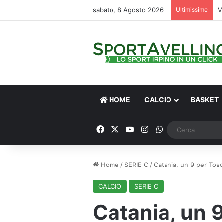
sabato, 8 Agosto 2026
Ultimissime
V
HOME
CALCIO
BASKET
Facebook
X
You Tube
Instagram
WhatsApp
Home
/
SERIE C
/
Catania, un 9 per Tos
CALCIO
SERIE C
Catania, un 