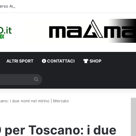
erso Avellino-Torino, il focus sulla formazione granata
ALTRI SPORT
CONTATTACI
SHOP
Cerca
cano: i due nomi nel mirino | Mercato
9 per Toscano: i due