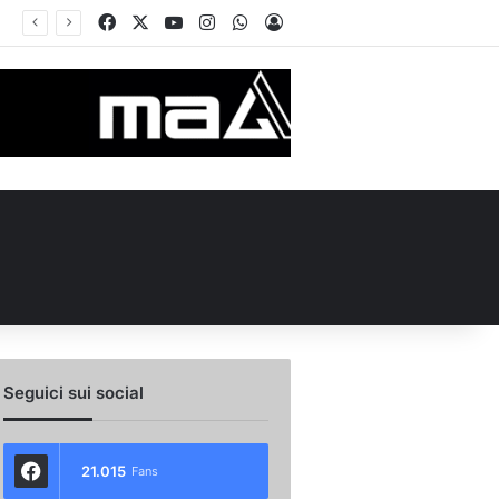
Facebook
X
You Tube
Instagram
WhatsApp
Accedi
Seguici sui social
21.015
Fans