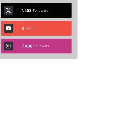
1.553
Followers
0
Iscritti
7.008
Followers