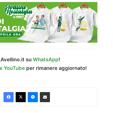
Avellino.it su
WhatsApp
!
le YouTube
per rimanere aggiornato!
Facebook
X
Messenger
Condividi via Email