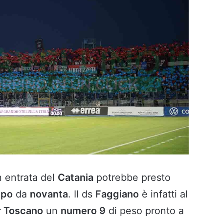
n entrata del
Catania
potrebbe presto
lpo
da
novanta
. Il ds
Faggiano
è infatti al
r Toscano
un
numero 9
di peso pronto a