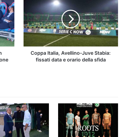
Italia,
Avellino-
Juve
Stabia:
fissati
data
e
orario
della
n
Coppa Italia, Avellino-Juve Stabia:
sfida
ione
fissati data e orario della sfida