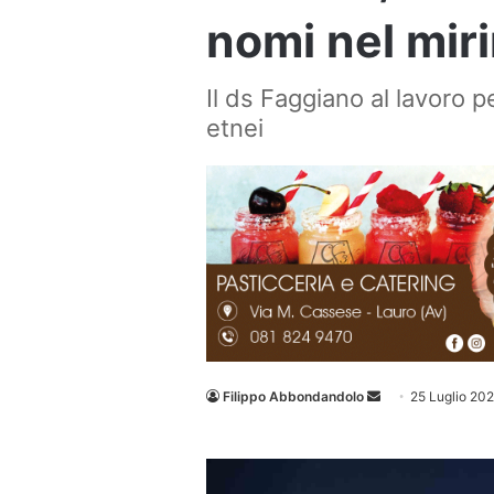
nomi nel mir
Il ds Faggiano al lavoro 
etnei
Invia
Filippo Abbondandolo
25 Luglio 20
un'email