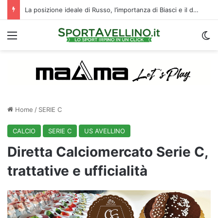
La posizione ideale di Russo, l’importanza di Biasci e il duello Fila‑Favilli: tre domande sull’attacco dell’Avellino
Menu
C
Home
/
SERIE C
CALCIO
SERIE C
US AVELLINO
Diretta Calciomercato Serie C,
trattative e ufficialità