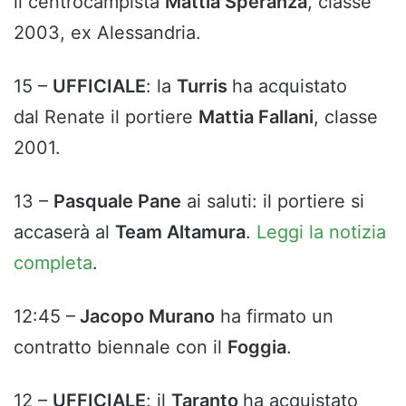
il centrocampista
Mattia Speranza
, classe
2003, ex Alessandria.
15 –
UFFICIALE
: la
Turris
ha acquistato
dal Renate il portiere
Mattia Fallani
, classe
2001.
13 –
Pasquale Pane
ai saluti: il portiere si
accaserà al
Team Altamura
.
Leggi la notizia
completa
.
12:45 –
Jacopo Murano
ha firmato un
contratto biennale con il
Foggia
.
12 –
UFFICIALE
: il
Taranto
ha acquistato