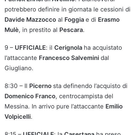
potrebbero definire in giornata le cessioni di
Davide Mazzocco
al
Foggia
e di
Erasmo
Mulè
, in prestito al
Pescara
.
9 –
UFFICIALE
: il
Cerignola
ha acquistato
l’attaccante
Francesco Salvemini
dal
Giugliano.
8:30 – Il
Picerno
sta definendo l’acquisto di
Domenico Franco
, centrocampista del
Messina. In arrivo pure l’attaccante
Emilio
Volpicelli
.
8:15 –
UFFICIALE
: la
Casertana
ha preso