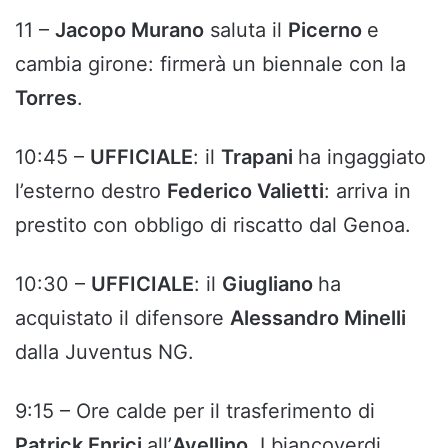
11 –
Jacopo Murano
saluta il
Picerno
e
cambia girone: firmerà un biennale con la
Torres
.
10:45 –
UFFICIALE
: il
Trapani
ha ingaggiato
l’esterno destro
Federico Valietti
: arriva in
prestito con obbligo di riscatto dal Genoa.
10:30 –
UFFICIALE
: il
Giugliano
ha
acquistato il difensore
Alessandro Minelli
dalla Juventus NG.
9:15 – Ore calde per il trasferimento di
Patrick Enrici
all’
Avellino
. I biancoverdi