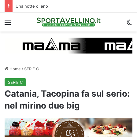
Una notte di enorme passione biancoverde in Piazza Libertà: l’Avellino si proietta verso la nuova stagione
Menu
C
Home
/
SERIE C
SERIE C
Catania, Tacopina fa sul serio:
nel mirino due big