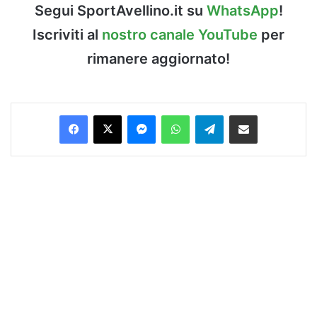
Segui SportAvellino.it su
WhatsApp
!
Iscriviti al
nostro canale YouTube
per
rimanere aggiornato!
Facebook
X
Messenger
WhatsApp
Telegram
Condividi via Email