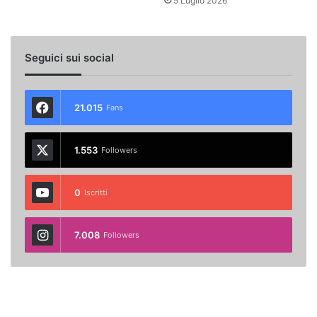
5 Luglio 2026
Seguici sui social
21.015
Fans
1.553
Followers
0
Iscritti
7.008
Followers