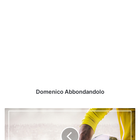
Domenico Abbondandolo
Focus
Turris
–
Viaggio
alla