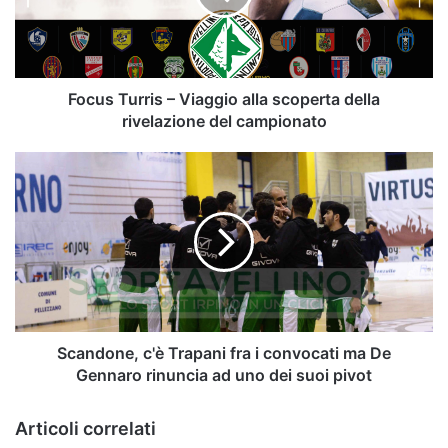
scoperta
della
rivelazione
del
campionato
Focus Turris – Viaggio alla scoperta della
rivelazione del campionato
Scandone,
c'è
Trapani
fra
i
convocati
ma
De
Gennaro
rinuncia
Scandone, c'è Trapani fra i convocati ma De
ad
Gennaro rinuncia ad uno dei suoi pivot
uno
dei
Articoli correlati
suoi