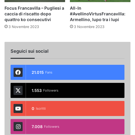
Focus Francavilla – Pugliesi a
All-In
caccia di riscatto dopo
#AvellinoVirtusFrancavilla:
quattro ko consecutivi
Armellino, lupo tra i lupi
3 Novembre 2023
3 Novembre 2023
Seguici sui social
21.015
Fans
1.553
Followers
0
Iscritti
7.008
Followers