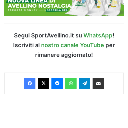
Segui SportAvellino.it su
WhatsApp
!
Iscriviti al
nostro canale YouTube
per
rimanere aggiornato!
Facebook
X
Messenger
WhatsApp
Telegram
Condividi via Email