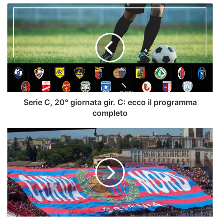
Serie
C,
20°
giornata
gir.
C:
ecco
il
programma
completo
Serie C, 20° giornata gir. C: ecco il programma
completo
Catania,
Tacopina
fa
sul
serio:
nel
mirino
due
big