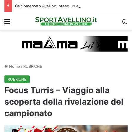
Calciomercato Avellino, preso un esterno classe 2008 dalla Roma: i dettagli
Menu
C
Home
/
RUBRICHE
RUBRICHE
Focus Turris – Viaggio alla
scoperta della rivelazione del
campionato