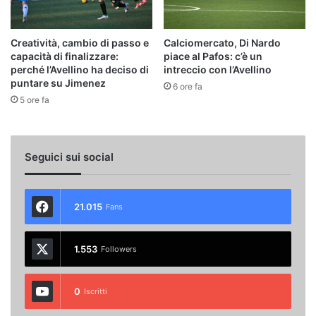
Creatività, cambio di passo e
Calciomercato, Di Nardo
capacità di finalizzare:
piace al Pafos: c’è un
perché l’Avellino ha deciso di
intreccio con l’Avellino
puntare su Jimenez
6 ore fa
5 ore fa
Seguici sui social
21.015
Fans
1.553
Followers
0
Iscritti