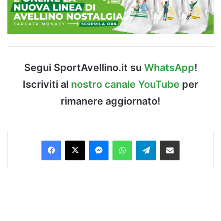
Segui SportAvellino.it su
WhatsApp
!
Iscriviti al
nostro canale YouTube
per
rimanere aggiornato!
Facebook
X
Messenger
WhatsApp
Telegram
Condividi via Email