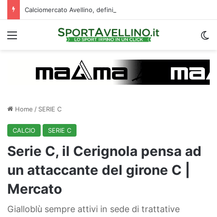
Calciomercato Avellino, definita una doppia cessione. E sullo sfondo…
Menu
C
Home
/
SERIE C
CALCIO
SERIE C
Serie C, il Cerignola pensa ad
un attaccante del girone C |
Mercato
Gialloblù sempre attivi in sede di trattative