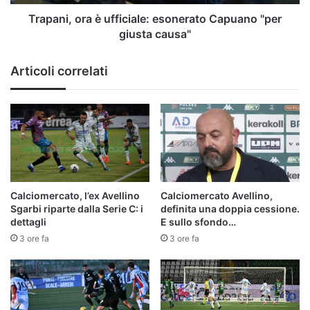
causa"
Trapani, ora è ufficiale: esonerato Capuano "per
giusta causa"
Articoli correlati
Calciomercato, l’ex Avellino
Calciomercato Avellino,
Sgarbi riparte dalla Serie C: i
definita una doppia cessione.
dettagli
E sullo sfondo…
3 ore fa
3 ore fa