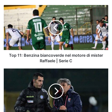
Top
11:
Benzina
biancoverde
nel
motore
di
mister
Raffaele
|
Top 11: Benzina biancoverde nel motore di mister
Serie
Raffaele | Serie C
C
Trapani,
ora
è
ufficiale:
esonerato
Capuano
"per
giusta