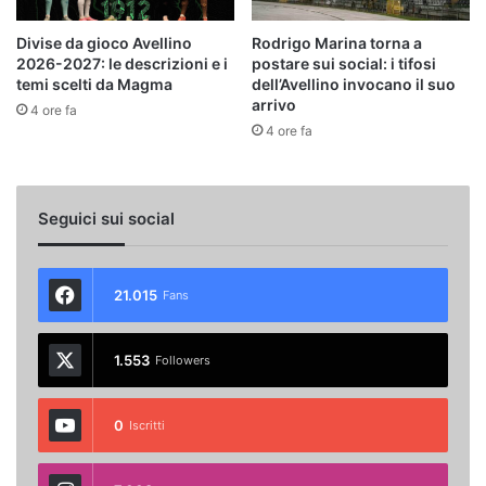
Divise da gioco Avellino
Rodrigo Marina torna a
2026-2027: le descrizioni e i
postare sui social: i tifosi
temi scelti da Magma
dell’Avellino invocano il suo
arrivo
4 ore fa
4 ore fa
Seguici sui social
21.015
Fans
1.553
Followers
0
Iscritti