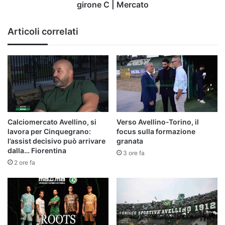
C
girone C | Mercato
|
Mercato
Articoli correlati
Calciomercato Avellino, si
Verso Avellino-Torino, il
lavora per Cinquegrano:
focus sulla formazione
l’assist decisivo può arrivare
granata
dalla… Fiorentina
3 ore fa
2 ore fa