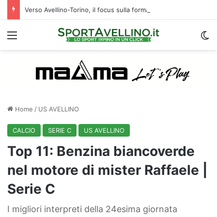
Verso Avellino-Torino, il focus sulla formazione granata
Menu
C
Home
/
US AVELLINO
CALCIO
SERIE C
US AVELLINO
Top 11: Benzina biancoverde
nel motore di mister Raffaele |
Serie C
I migliori interpreti della 24esima giornata