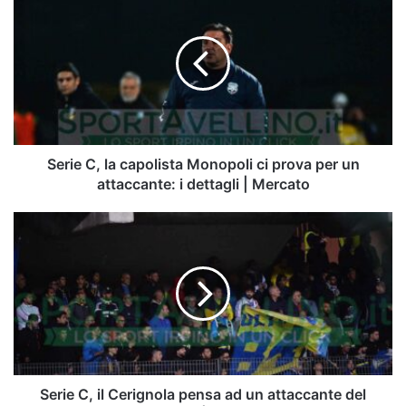
C,
la
capolista
Monopoli
ci
prova
per
un
attaccante:
Serie C, la capolista Monopoli ci prova per un
i
attaccante: i dettagli | Mercato
dettagli
|
Serie
Mercato
C,
il
Cerignola
pensa
ad
un
attaccante
del
girone
Serie C, il Cerignola pensa ad un attaccante del