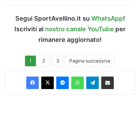
Segui SportAvellino.it su
WhatsApp
!
Iscriviti al
nostro canale YouTube
per
rimanere aggiornato!
1
2
3
Pagina successiva
Facebook
X
Messenger
WhatsApp
Telegram
Condividi via Email