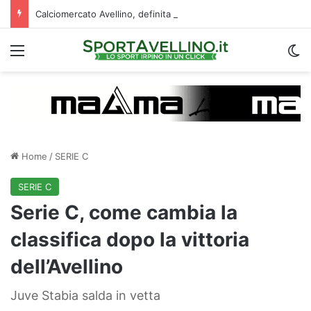
Calciomercato Avellino, definita una doppia cessione. E sullo sfondo…
Menu
C
Home
/
SERIE C
SERIE C
Serie C, come cambia la
classifica dopo la vittoria
dell’Avellino
Juve Stabia salda in vetta