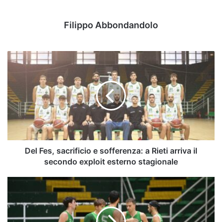
Filippo Abbondandolo
Del
Fes,
sacrificio
e
sofferenza:
a
Rieti
arriva
il
secondo
Del Fes, sacrificio e sofferenza: a Rieti arriva il
exploit
secondo exploit esterno stagionale
esterno
stagionale
Del
Fes,
i
risultati