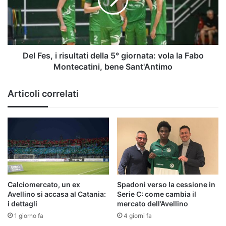
della
5°
giornata:
vola
la
Fabo
Del Fes, i risultati della 5° giornata: vola la Fabo
Montecatini,
Montecatini, bene Sant'Antimo
bene
Sant'Antimo
Articoli correlati
Calciomercato, un ex
Spadoni verso la cessione in
Avellino si accasa al Catania:
Serie C: come cambia il
i dettagli
mercato dell’Avellino
1 giorno fa
4 giorni fa