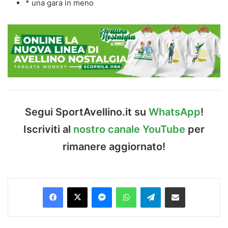
* una gara in meno
Segui SportAvellino.it su
WhatsApp
!
Iscriviti al
nostro canale YouTube
per
rimanere aggiornato!
Facebook
X
Messenger
WhatsApp
Telegram
Condividi via Email