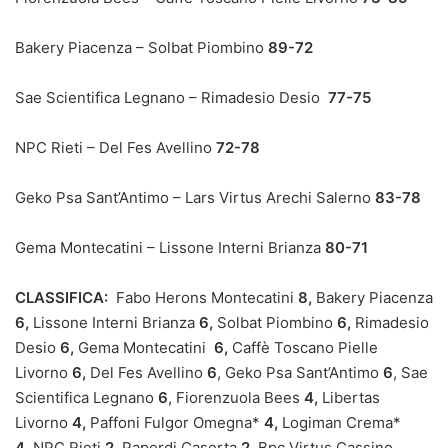
Bakery Piacenza – Solbat Piombino
89-72
Sae Scientifica Legnano – Rimadesio Desio
77-75
NPC Rieti – Del Fes Avellino
72-78
Geko Psa Sant’Antimo – Lars Virtus Arechi Salerno
83-78
Gema Montecatini – Lissone Interni Brianza
80-71
CLASSIFICA:
Fabo Herons Montecatini
8,
Bakery Piacenza
6,
Lissone Interni Brianza
6,
Solbat Piombino
6,
Rimadesio
Desio
6
,
Gema Montecatini
6,
Caffè Toscano Pielle
Livorno
6,
Del Fes Avellino
6
, Geko Psa Sant’Antimo
6
, Sae
Scientifica Legnano
6
, Fiorenzuola Bees
4
,
Libertas
Livorno
4,
Paffoni Fulgor Omegna*
4,
Logiman Crema*
4
, NPC Rieti
2
, Paperdi Caserta
2
, Bpc Virtus Cassino