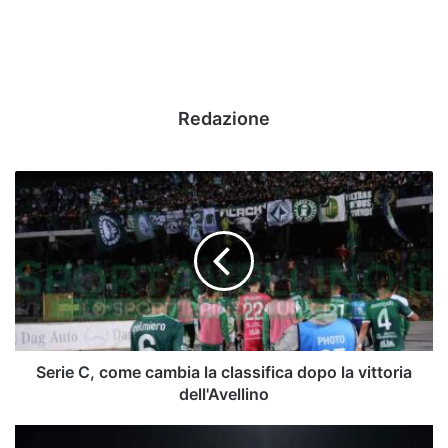
Redazione
Serie
C,
come
cambia
la
classifica
dopo
la
vittoria
dell'Avellino
Serie C, come cambia la classifica dopo la vittoria
dell'Avellino
Avellino,