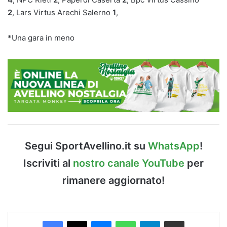
2
, Lars Virtus Arechi Salerno
1
,
*Una gara in meno
Segui SportAvellino.it su
WhatsApp
!
Iscriviti al
nostro canale YouTube
per
rimanere aggiornato!
Facebook
X
Messenger
WhatsApp
Telegram
Condividi via Email