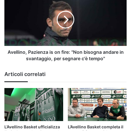
Pazienza
is
on
fire:
"Non
bisogna
andare
in
svantaggio,
Avellino, Pazienza is on fire: "Non bisogna andare in
per
svantaggio, per segnare c'è tempo"
segnare
c'è
Articoli correlati
tempo"
L’Avellino Basket ufficializza
L’Avellino Basket completa il