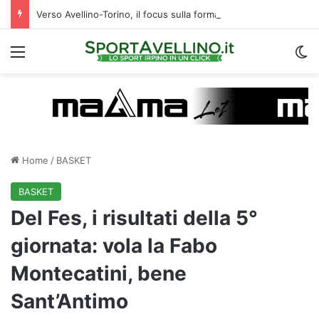
Verso Avellino-Torino, il focus sulla formazione granata
Menu
C
Home
/
BASKET
BASKET
Del Fes, i risultati della 5°
giornata: vola la Fabo
Montecatini, bene
Sant’Antimo