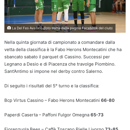
La Del Fes Avellino (foto tratta dalla pagina Facebook del club)
Nella quinta giornata di campionato a comandare dalla
vetta della classifica è la Fabo Herons Montecatini che ha
sbancato sabato il parquet di Cassino. Successi per
Legnano a Desio e di Piacenza che travolge Piombino.
Sant’Antimo si impone nel derby contro Salerno.
Di seguito i risultati del 5° turno e la classifica:
Bcp Virtus Cassino – Fabo Herons Montecatini
66-80
Paperdi Caserta – Paffoni Fulgor Omegna
65-73
Fiorenzuola Bees – Caffè Toscano Pielle Livorno
73-85