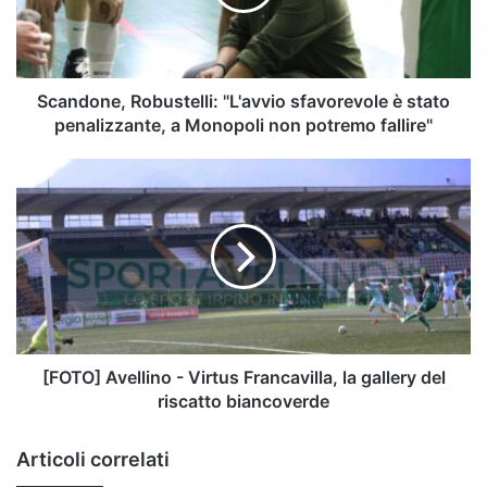
stato
penalizzante,
a
Monopoli
non
Scandone, Robustelli: "L'avvio sfavorevole è stato
potremo
penalizzante, a Monopoli non potremo fallire"
fallire"
[FOTO]
Avellino
-
Virtus
Francavilla,
la
gallery
del
riscatto
biancoverde
[FOTO] Avellino - Virtus Francavilla, la gallery del
riscatto biancoverde
Articoli correlati