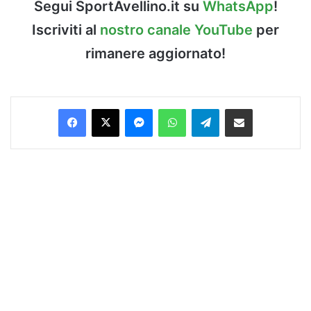
Segui SportAvellino.it su
WhatsApp
!
Iscriviti al
nostro canale YouTube
per
rimanere aggiornato!
Facebook
X
Messenger
WhatsApp
Telegram
Condividi via Email