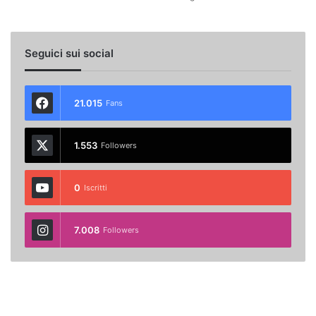
Seguici sui social
21.015
Fans
1.553
Followers
0
Iscritti
7.008
Followers