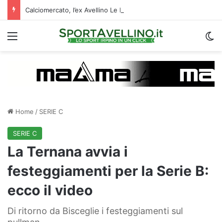
Calciomercato, l’ex Avellino Le Borgne conteso da due club cadetti: la situazione
Menu
C
Home
/
SERIE C
SERIE C
La Ternana avvia i
festeggiamenti per la Serie B:
ecco il video
Di ritorno da Bisceglie i festeggiamenti sul