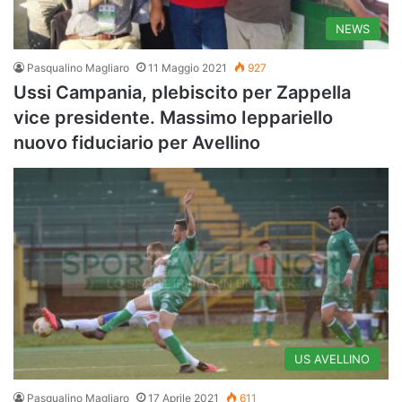
NEWS
Pasqualino Magliaro
11 Maggio 2021
927
Ussi Campania, plebiscito per Zappella
vice presidente. Massimo Ieppariello
nuovo fiduciario per Avellino
US AVELLINO
Pasqualino Magliaro
17 Aprile 2021
611