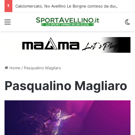
Calciomercato, l’ex Avellino Le Borgne conteso da due club cadetti: la situazione
Menu
C
Home
/
Pasqualino Magliaro
Pasqualino Magliaro