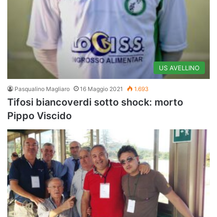
US AVELLINO
Pasqualino Magliaro
16 Maggio 2021
1.693
Tifosi biancoverdi sotto shock: morto
Pippo Viscido