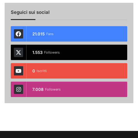
Seguici sui social
21.015
Fans
1.553
Followers
0
Iscritti
7.008
Followers