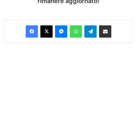
rimanere aggiornato!
Facebook
X
Messenger
WhatsApp
Telegram
Condividi via Email