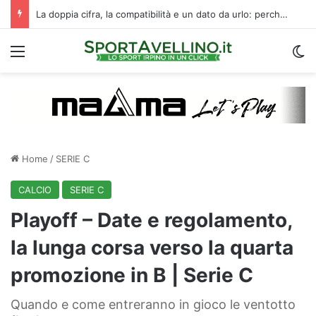
La doppia cifra, la compatibilità e un dato da urlo: perché l’Avellino ha rimesso Biasci al centro del villaggio
Menu
C
Home
/
SERIE C
CALCIO
SERIE C
Playoff – Date e regolamento,
la lunga corsa verso la quarta
promozione in B | Serie C
Quando e come entreranno in gioco le ventotto