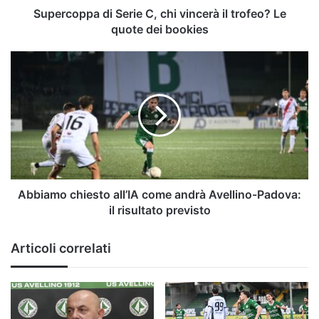
quote
Supercoppa di Serie C, chi vincerà il trofeo? Le
dei
quote dei bookies
bookies
Abbiamo
chiesto
all’IA
come
andrà
Avellino-
Padova:
il
risultato
previsto
Abbiamo chiesto all’IA come andrà Avellino-Padova:
il risultato previsto
Articoli correlati