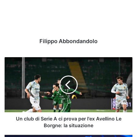
Filippo Abbondandolo
Un
club
di
Serie
A
ci
prova
per
l'ex
Avellino
Un club di Serie A ci prova per l'ex Avellino Le
Le
Borgne: la situazione
Borgne: