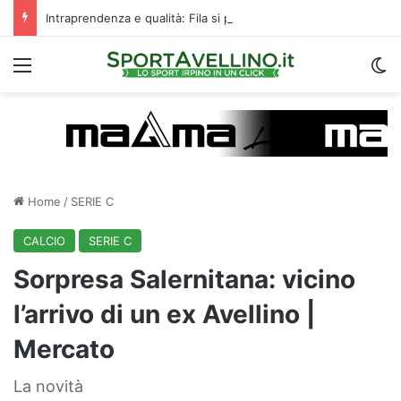
Intraprendenza e qualità: Fila si prende subito gli applausi del “Partenio-Lombardi”
Menu
C
Home
/
SERIE C
CALCIO
SERIE C
Sorpresa Salernitana: vicino
l’arrivo di un ex Avellino |
Mercato
La novità