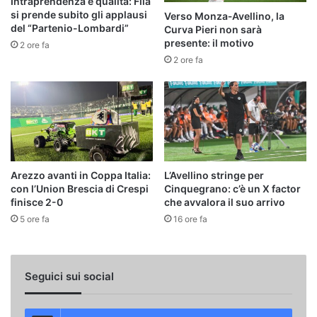
Intraprendenza e qualità: Fila
si prende subito gli applausi
Verso Monza‑Avellino, la
del “Partenio-Lombardi”
Curva Pieri non sarà
presente: il motivo
2 ore fa
2 ore fa
Arezzo avanti in Coppa Italia:
L’Avellino stringe per
con l’Union Brescia di Crespi
Cinquegrano: c’è un X factor
finisce 2-0
che avvalora il suo arrivo
5 ore fa
16 ore fa
Seguici sui social