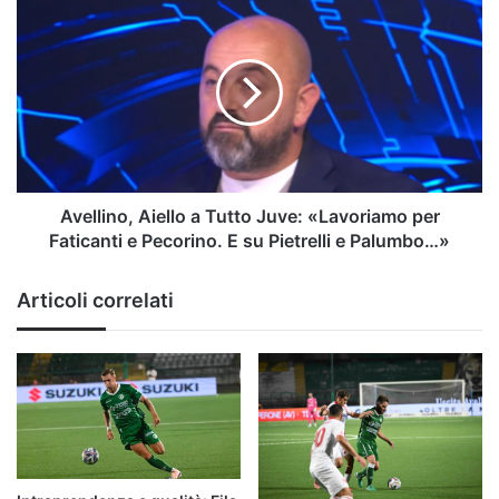
la
Avellino,
situazione
Aiello
a
Tutto
Juve:
«Lavoriamo
per
Faticanti
e
Pecorino.
Avellino, Aiello a Tutto Juve: «Lavoriamo per
E
Faticanti e Pecorino. E su Pietrelli e Palumbo…»
su
Pietrelli
Articoli correlati
e
Palumbo…»