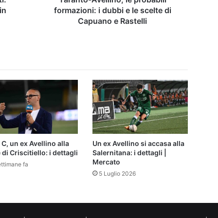
di
in
formazioni: i dubbi e le scelte di
Capuano
Capuano e Rastelli
e
Rastelli
 C, un ex Avellino alla
Un ex Avellino si accasa alla
 di Criscitiello: i dettagli
Salernitana: i dettagli |
Mercato
ettimane fa
5 Luglio 2026