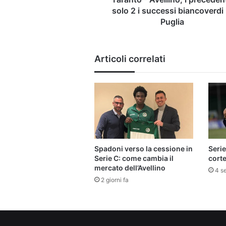
in
solo 2 i successi biancoverdi 
Puglia
Puglia
Articoli correlati
Spadoni verso la cessione in
Serie
Serie C: come cambia il
corte
mercato dell’Avellino
4 s
2 giorni fa