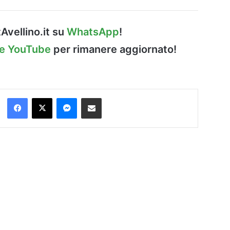
Avellino.it su
WhatsApp
!
le YouTube
per rimanere aggiornato!
Facebook
X
Messenger
Condividi via Email