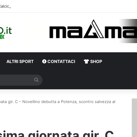
ALTRI SPORT
CONTATTACI
SHOP
Cerca
ata gir. C – Novellino debutta a Potenza, scontro salvezza al
ima giornata gir. C