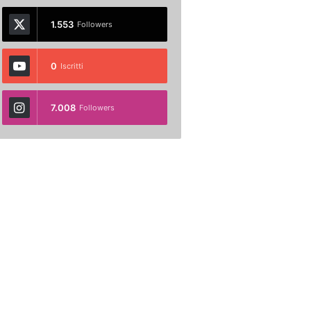
1.553
Followers
0
Iscritti
7.008
Followers