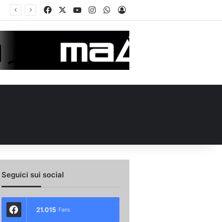
Facebook
X
You Tube
Instagram
WhatsApp
Accedi
Calciomercato Avellino, preso un esterno classe 2008 dalla Roma: i dettagli
Seguici sui social
21.015
Fans