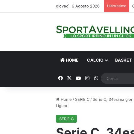
giovedì, 6 Agosto 2026
Ultimissime
HOME
CALCIO
BASKET
Facebook
X
You Tube
Instagram
WhatsApp
Home
/
SERIE C
/
Serie C, 34esima giorn
Liguori
SERIE C
Serie C, 34es