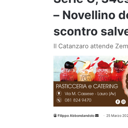
– Novellino 
scontro salve
Il Catanzaro attende Zem
Invia
Filippo Abbondandolo
25 Marzo 20
un'email