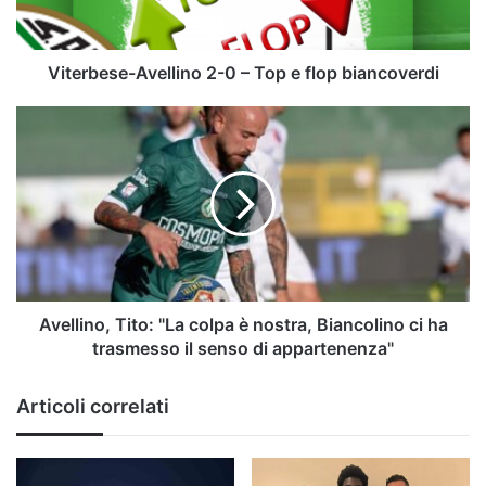
e
flop
biancoverdi
Viterbese-Avellino 2-0 – Top e flop biancoverdi
Avellino,
Tito:
"La
colpa
è
nostra,
Biancolino
ci
ha
trasmesso
Avellino, Tito: "La colpa è nostra, Biancolino ci ha
il
trasmesso il senso di appartenenza"
senso
di
Articoli correlati
appartenenza"