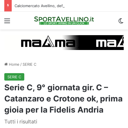
Calciomercato Avellino, definita una doppia cessione. E sullo sfondo…
Menu
C
Home
/
SERIE C
SERIE C
Serie C, 9° giornata gir. C –
Catanzaro e Crotone ok, prima
gioia per la Fidelis Andria
Tutti i risultati