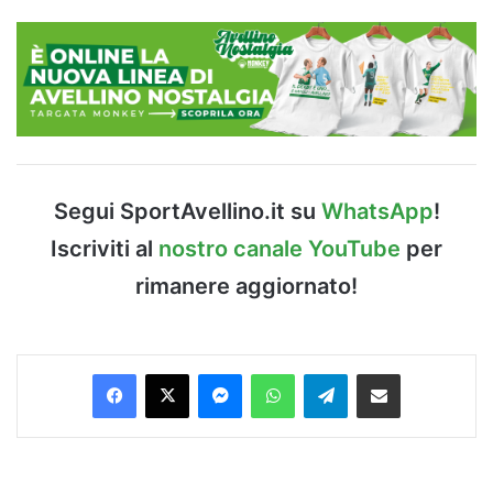
Segui SportAvellino.it su
WhatsApp
!
Iscriviti al
nostro canale YouTube
per
rimanere aggiornato!
Facebook
X
Messenger
WhatsApp
Telegram
Condividi via Email