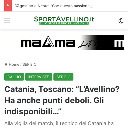
D’Agostino e Nesta: “Che questa passione ci accompagni durante la stagione”. Su mercato e stadio…
Menu
C
Home
/
SERIE C
CALCIO
INTERVISTE
SERIE C
Catania, Toscano: “L’Avellino?
Ha anche punti deboli. Gli
indisponibili…”
Alla vigilia del match, il tecnico del Catania ha