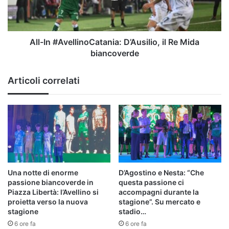
Mida
biancoverde
All-In #AvellinoCatania: D’Ausilio, il Re Mida
biancoverde
Articoli correlati
Una notte di enorme
D’Agostino e Nesta: “Che
passione biancoverde in
questa passione ci
Piazza Libertà: l’Avellino si
accompagni durante la
proietta verso la nuova
stagione”. Su mercato e
stagione
stadio…
6 ore fa
6 ore fa