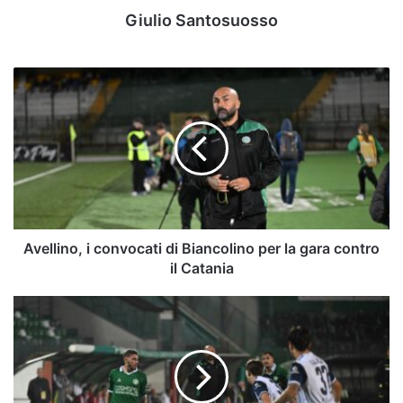
Giulio Santosuosso
Avellino,
i
convocati
di
Biancolino
per
la
gara
contro
il
Avellino, i convocati di Biancolino per la gara contro
Catania
il Catania
All-
In
#AvellinoCatania:
D’Ausilio,
il
Re