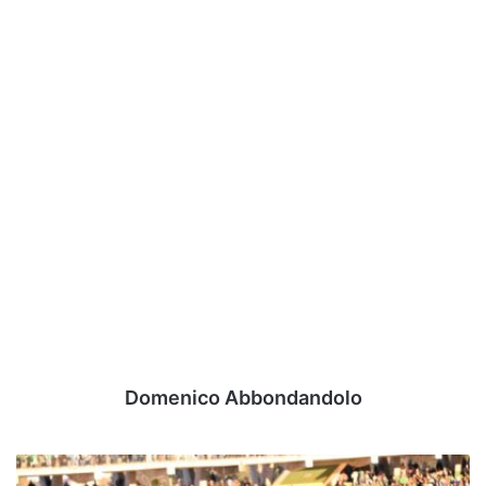
Domenico Abbondandolo
Avellino,