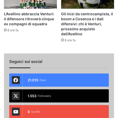
L’Avellino abbraccia Venturi:
Gli inizi da centrocampista, il
il difensore ritroverà cinque
boom a Cosenza e i dati
ex compagni di squadra
difensivi: chi è Venturi,
prossimo acquisto
8 ore fa
dell’Avellino
8 ore fa
Seguici sui social
21.015
Fans
1.553
Followers
0
Iscritti