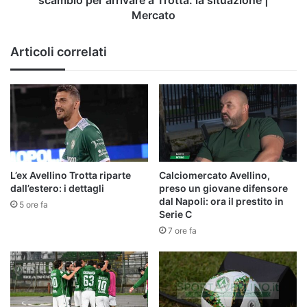
a
Mercato
Trotta:
la
Articoli correlati
situazione
|
Mercato
L’ex Avellino Trotta riparte
Calciomercato Avellino,
dall’estero: i dettagli
preso un giovane difensore
dal Napoli: ora il prestito in
5 ore fa
Serie C
7 ore fa