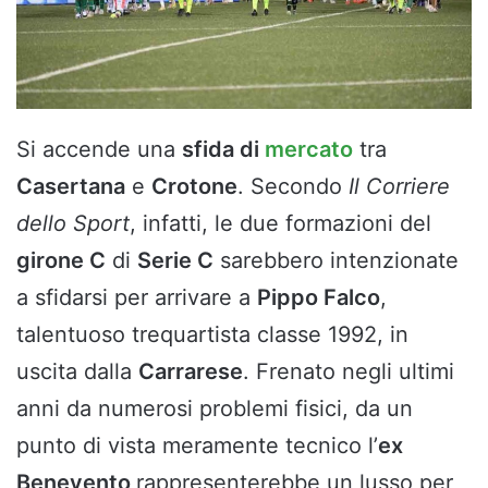
Si accende una
sfida di
mercato
tra
Casertana
e
Crotone
. Secondo
Il Corriere
dello Sport
, infatti, le due formazioni del
girone C
di
Serie C
sarebbero intenzionate
a sfidarsi per arrivare a
Pippo Falco
,
talentuoso trequartista classe 1992, in
uscita dalla
Carrarese
. Frenato negli ultimi
anni da numerosi problemi fisici, da un
punto di vista meramente tecnico l’
ex
Benevento
rappresenterebbe un lusso per