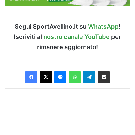
Segui SportAvellino.it su
WhatsApp
!
Iscriviti al
nostro canale YouTube
per
rimanere aggiornato!
Facebook
X
Messenger
WhatsApp
Telegram
Condividi via Email