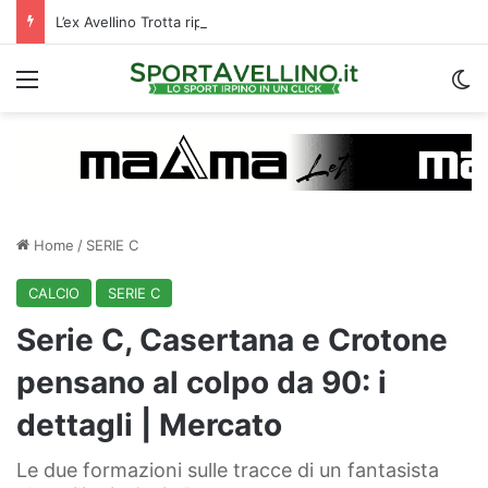
L’ex Avellino Trotta riparte dall’estero: i dettagli
Menu
C
Home
/
SERIE C
CALCIO
SERIE C
Serie C, Casertana e Crotone
pensano al colpo da 90: i
dettagli | Mercato
Le due formazioni sulle tracce di un fantasista