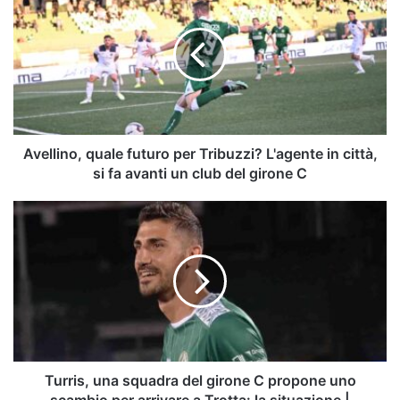
quale
futuro
per
Tribuzzi?
L'agente
in
città,
si
fa
Avellino, quale futuro per Tribuzzi? L'agente in città,
avanti
si fa avanti un club del girone C
un
club
Turris,
del
una
girone
squadra
C
del
girone
C
propone
uno
scambio
per
Turris, una squadra del girone C propone uno
arrivare
scambio per arrivare a Trotta: la situazione |