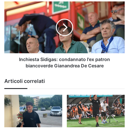
Inchiesta
Sidigas:
condannato
l'ex
patron
biancoverde
Gianandrea
De
Cesare
Inchiesta Sidigas: condannato l'ex patron
biancoverde Gianandrea De Cesare
Articoli correlati