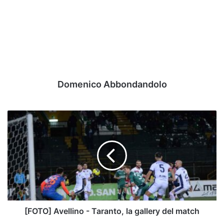
Domenico Abbondandolo
[FOTO]
Avellino
-
Taranto,
la
gallery
del
match
[FOTO] Avellino - Taranto, la gallery del match