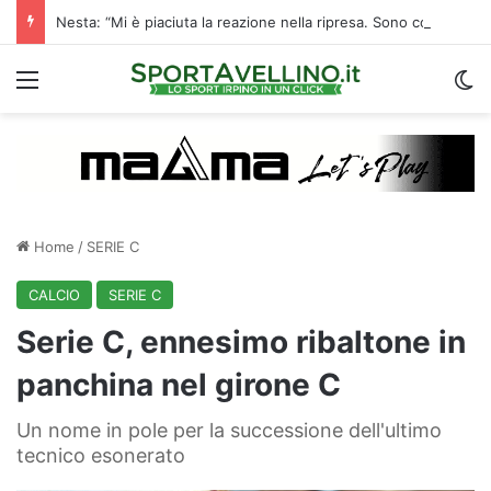
Nesta: “Mi è piaciuta la reazione nella ripresa. Sono contento di essere qua”
Menu
C
Home
/
SERIE C
CALCIO
SERIE C
Serie C, ennesimo ribaltone in
panchina nel girone C
Un nome in pole per la successione dell'ultimo
tecnico esonerato