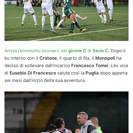
Arriva l’ennesimo esonero nel
girone C
di
Serie C
. Dopo il
ko interno con il
Crotone
, il quarto di fila, il
Monopoli
ha
deciso di sollevare dall’incarico
Francesco Tomei
. L’ex vice
di
Eusebio Di Francesco
saluta così la
Puglia
dopo appena
sei mesi dall’inizio della sua avventura.