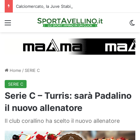
Calciomercato, la Juve Stabia supera il Vicenza per un ex Avellino: le ultime
Menu
C
Home
/
SERIE C
SERIE C
Serie C – Turris: sarà Padalino
il nuovo allenatore
Il club corallino ha scelto il nuovo allenatore