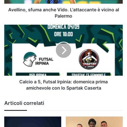
Palermo
Avellino, sfuma anche Vido. L'attaccante è vicino al
Palermo
Calcio
a
5,
Futsal
Irpinia:
domenica
prima
amichevole
con
lo
Calcio a 5, Futsal Irpinia: domenica prima
Spartak
amichevole con lo Spartak Caserta
Caserta
Articoli correlati