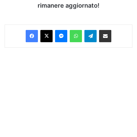
rimanere aggiornato!
Facebook
X
Messenger
WhatsApp
Telegram
Condividi via Email