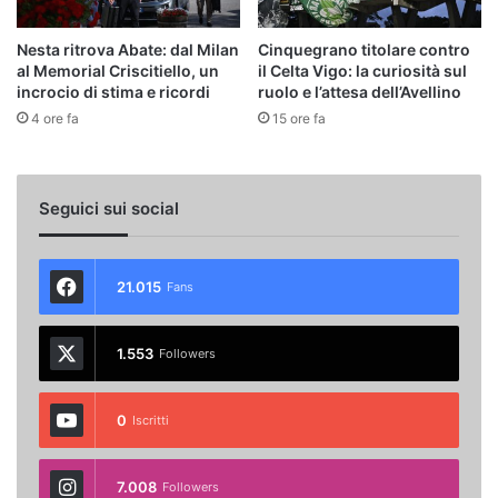
Nesta ritrova Abate: dal Milan
Cinquegrano titolare contro
al Memorial Criscitiello, un
il Celta Vigo: la curiosità sul
incrocio di stima e ricordi
ruolo e l’attesa dell’Avellino
4 ore fa
15 ore fa
Seguici sui social
21.015
Fans
1.553
Followers
0
Iscritti
7.008
Followers