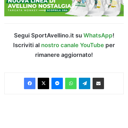
Segui SportAvellino.it su
WhatsApp
!
Iscriviti al
nostro canale YouTube
per
rimanere aggiornato!
Facebook
X
Messenger
WhatsApp
Telegram
Condividi via Email