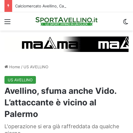
Calciomercato Avellino, Cancellieri alle firme con lo Spezia: i dettagli sul trasferimento
Menu
C
Home
/
US AVELLINO
US AVELLINO
Avellino, sfuma anche Vido.
L’attaccante è vicino al
Palermo
L'operazione si era già raffreddata da qualche