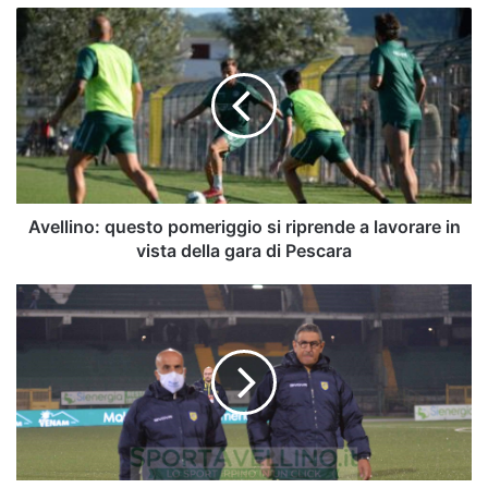
Avellino:
questo
pomeriggio
si
riprende
a
lavorare
in
vista
della
Avellino: questo pomeriggio si riprende a lavorare in
gara
vista della gara di Pescara
di
Pescara
Serie
C
-
Turris:
sarà
Padalino
il
nuovo
allenatore