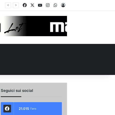
Facebook
X
You Tube
Instagram
WhatsApp
Accedi
ul ruolo e l’attesa dell’Avellino
Seguici sui social
21.015
Fans