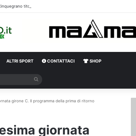
Cinquegrano titolare contro il Celta Vigo: la curiosità s
ALTRI SPORT
CONTATTACI
SHOP
Cerca
rnata girone C. Il programma della prima di ritorno
tesima giornata