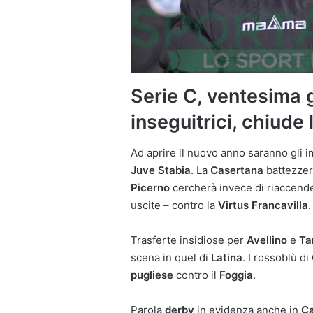
Serie C, ventesima g
inseguitrici, chiude 
Ad aprire il nuovo anno saranno gli i
Juve Stabia
. La
Casertana
battezzer
Picerno
cercherà invece di riaccender
uscite – contro la
Virtus
Francavilla
.
Trasferte insidiose per
Avellino
e
Ta
scena in quel di
Latina
. I rossoblù di
pugliese
contro il
Foggia
.
Parola
derby
in evidenza anche in
C