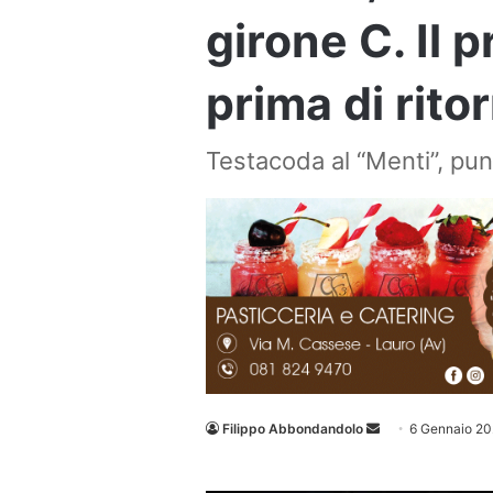
girone C. Il 
prima di rito
Testacoda al “Menti”, punt
Invia
Filippo Abbondandolo
6 Gennaio 2
un'email