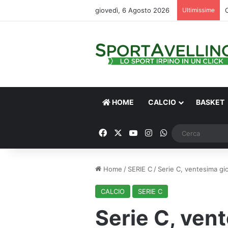
giovedì, 6 Agosto 2026
Ultimissime
HOME
CALCIO
BASKET
Facebook
X
You Tube
Instagram
WhatsApp
Home
/
SERIE C
/
Serie C, ventesima gio
CALCIO
SERIE C
Serie C, ven