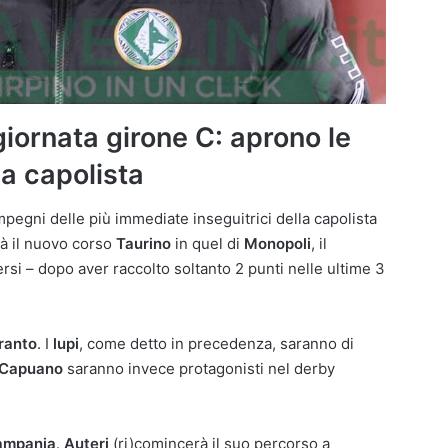
iornata girone C: aprono le
la capolista
mpegni delle più immediate inseguitrici della capolista
à il nuovo corso
Taurino
in quel di
Monopoli
, il
si – dopo aver raccolto soltanto 2 punti nelle ultime 3
ranto
. I
lupi
, come detto in precedenza, saranno di
Capuano
saranno invece protagonisti nel derby
ampania
.
Auteri
(ri)comincerà il suo percorso a