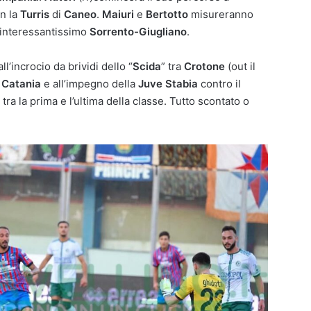
n la
Turris
di
Caneo
.
Maiuri
e
Bertotto
misureranno
 interessantissimo
Sorrento-Giugliano
.
ll’incrocio da brividi dello “
Scida
” tra
Crotone
(out il
e
Catania
e all’impegno della
Juve Stabia
contro il
 tra la prima e l’ultima della classe. Tutto scontato o