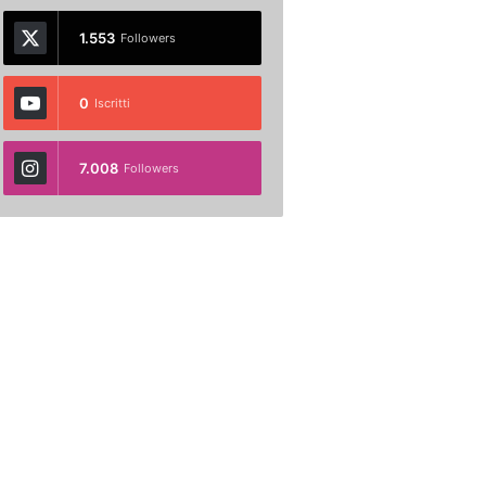
1.553
Followers
0
Iscritti
7.008
Followers