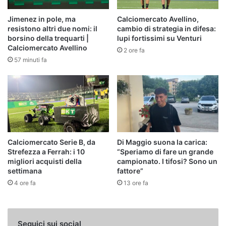
Jimenez in pole, ma
Calciomercato Avellino,
resistono altri due nomi: il
cambio di strategia in difesa:
borsino della trequarti |
lupi fortissimi su Venturi
Calciomercato Avellino
2 ore fa
57 minuti fa
Calciomercato Serie B, da
Di Maggio suona la carica:
Strefezza a Ferrah: i 10
“Speriamo di fare un grande
migliori acquisti della
campionato. I tifosi? Sono un
settimana
fattore”
4 ore fa
13 ore fa
Seguici sui social