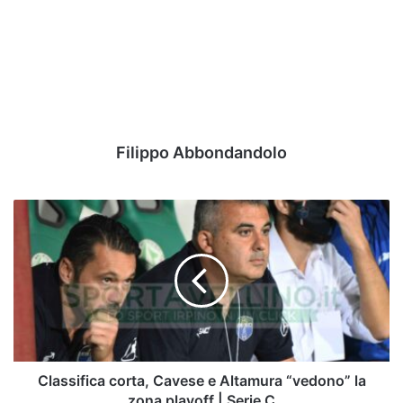
Filippo Abbondandolo
Classifica
corta,
Cavese
e
Altamura
“vedono”
la
zona
playoff
|
Classifica corta, Cavese e Altamura “vedono” la
Serie
zona playoff | Serie C