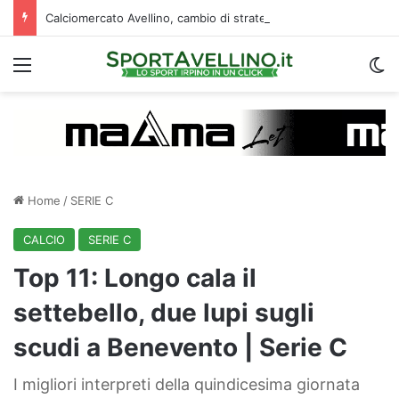
Calciomercato Avellino, cambio di strategia in difesa: lupi fortissimi su Venturi
Menu
C
Home
/
SERIE C
CALCIO
SERIE C
Top 11: Longo cala il
settebello, due lupi sugli
scudi a Benevento | Serie C
I migliori interpreti della quindicesima giornata