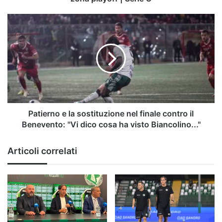
C
Patierno
e
la
sostituzione
nel
finale
contro
il
Benevento:
"Vi
Patierno e la sostituzione nel finale contro il
dico
Benevento: "Vi dico cosa ha visto Biancolino..."
cosa
ha
Articoli correlati
visto
Biancolino..."