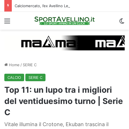
Calciomercato, l’ex Avellino Le Borgne conteso da due club cadetti: la situazione
Menu
C
Home
/
SERIE C
CALCIO
SERIE C
Top 11: un lupo tra i migliori
del ventiduesimo turno | Serie
C
Vitale illumina il Crotone, Ekuban trascina il