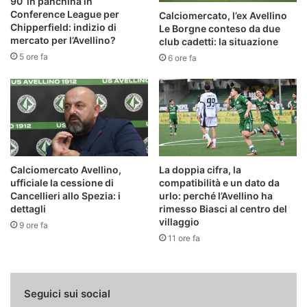
90’ in panchina in
Conference League per
Calciomercato, l’ex Avellino
Chipperfield: indizio di
Le Borgne conteso da due
mercato per l’Avellino?
club cadetti: la situazione
5 ore fa
6 ore fa
Calciomercato Avellino,
La doppia cifra, la
ufficiale la cessione di
compatibilità e un dato da
Cancellieri allo Spezia: i
urlo: perché l’Avellino ha
dettagli
rimesso Biasci al centro del
villaggio
9 ore fa
11 ore fa
Seguici sui social