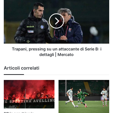
Trapani,
pressing
su
un
attaccante
di
Serie
B:
i
dettagli
Trapani, pressing su un attaccante di Serie B: i
|
dettagli | Mercato
Mercato
Articoli correlati