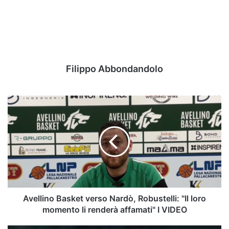
Filippo Abbondandolo
Avellino
Basket
verso
Nardò,
Robustelli:
"Il
loro
momento
li
renderà
Avellino Basket verso Nardò, Robustelli: "Il loro
affamati"
momento li renderà affamati" I VIDEO
I
VIDEO