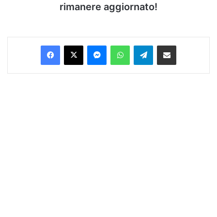
rimanere aggiornato!
Facebook
X
Messenger
WhatsApp
Telegram
Condividi via Email