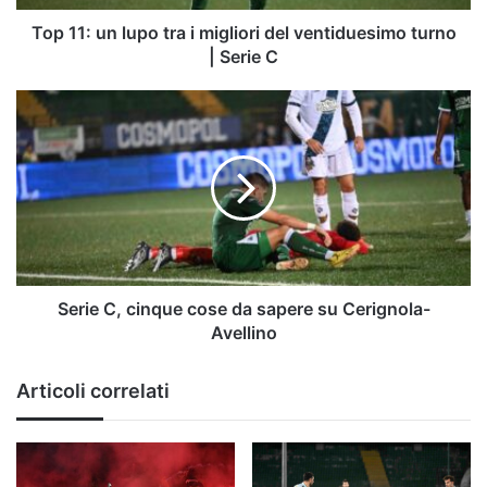
ventiduesimo
turno
Top 11: un lupo tra i migliori del ventiduesimo turno
|
| Serie C
Serie
C
Serie
C,
cinque
cose
da
sapere
su
Cerignola-
Avellino
Serie C, cinque cose da sapere su Cerignola-
Avellino
Articoli correlati