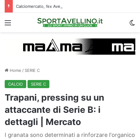
Calciomercato, l’ex Avellino Le Borgne conteso da due club cadetti: la situazione
Menu
C
Home
/
SERIE C
CALCIO
SERIE C
Trapani, pressing su un
attaccante di Serie B: i
dettagli | Mercato
I granata sono determinati a rinforzare l'organico