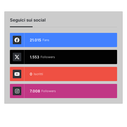
Seguici sui social
21.015
Fans
1.553
Followers
0
Iscritti
7.008
Followers