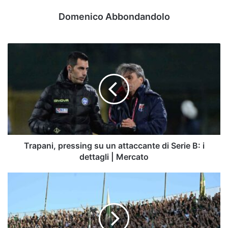
Domenico Abbondandolo
Trapani,
pressing
su
un
attaccante
di
Serie
B:
i
dettagli
Trapani, pressing su un attaccante di Serie B: i
|
dettagli | Mercato
Mercato
Avellino-
Cavese,
da
domani
il