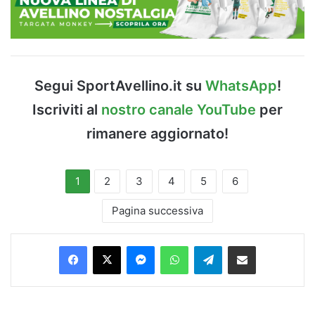
Segui SportAvellino.it su
WhatsApp
!
Iscriviti al
nostro canale YouTube
per
rimanere aggiornato!
1
2
3
4
5
6
Pagina successiva
Facebook
X
Messenger
WhatsApp
Telegram
Condividi via Email