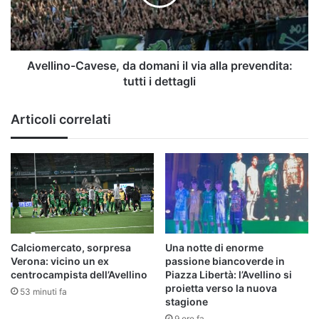
via
alla
prevendita:
tutti
i
Avellino-Cavese, da domani il via alla prevendita:
dettagli
tutti i dettagli
Articoli correlati
Calciomercato, sorpresa
Una notte di enorme
Verona: vicino un ex
passione biancoverde in
centrocampista dell’Avellino
Piazza Libertà: l’Avellino si
proietta verso la nuova
53 minuti fa
stagione
9 ore fa