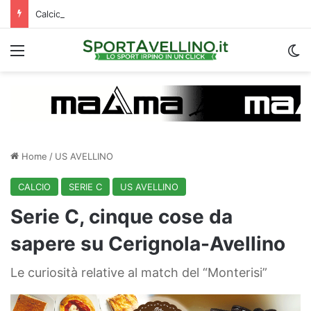
Calciomercato, l’ex Avellino Sgarbi riparte dalla Serie C: i dettagli
Menu
C
Home
/
US AVELLINO
CALCIO
SERIE C
US AVELLINO
Serie C, cinque cose da
sapere su Cerignola-Avellino
Le curiosità relative al match del “Monterisi”