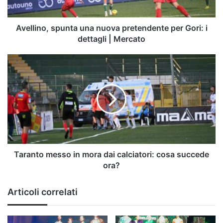
i
dettagli
|
Avellino, spunta una nuova pretendente per Gori: i
Mercato
dettagli | Mercato
Taranto
messo
in
mora
dai
calciatori:
cosa
succede
ora?
Taranto messo in mora dai calciatori: cosa succede
ora?
Articoli correlati