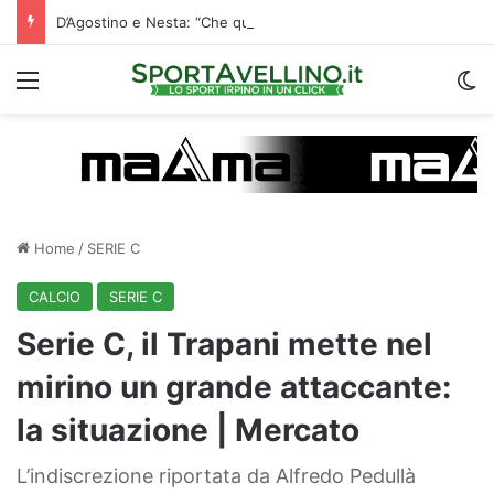
D’Agostino e Nesta: “Che questa passione ci accompagni durante la stagione”. Su mercato e stadio…
Menu
C
Home
/
SERIE C
CALCIO
SERIE C
Serie C, il Trapani mette nel
mirino un grande attaccante:
la situazione | Mercato
L’indiscrezione riportata da Alfredo Pedullà