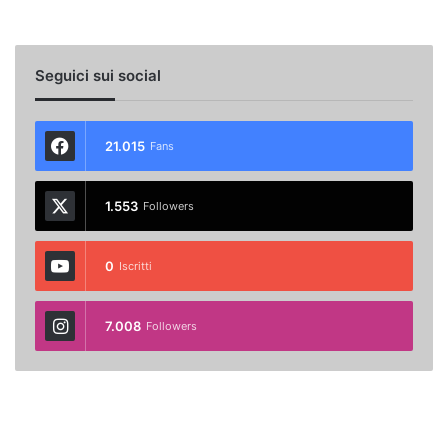
Seguici sui social
21.015
Fans
1.553
Followers
0
Iscritti
7.008
Followers