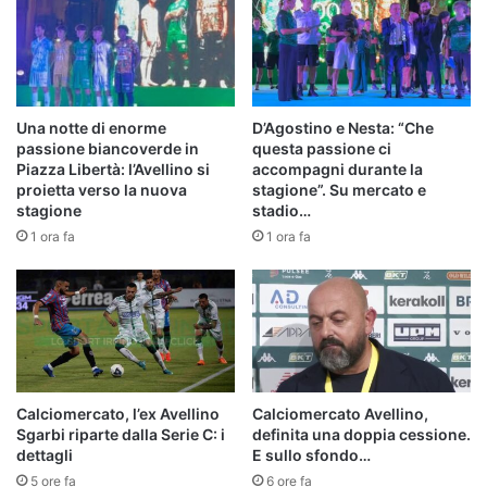
Una notte di enorme
D’Agostino e Nesta: “Che
passione biancoverde in
questa passione ci
Piazza Libertà: l’Avellino si
accompagni durante la
proietta verso la nuova
stagione”. Su mercato e
stagione
stadio…
1 ora fa
1 ora fa
Calciomercato, l’ex Avellino
Calciomercato Avellino,
Sgarbi riparte dalla Serie C: i
definita una doppia cessione.
dettagli
E sullo sfondo…
5 ore fa
6 ore fa