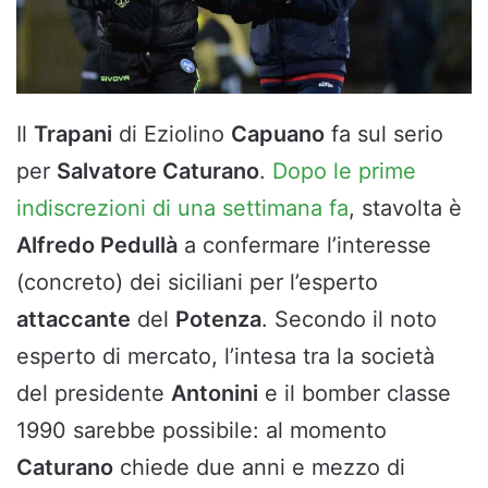
Il
Trapani
di Eziolino
Capuano
fa sul serio
per
Salvatore Caturano
.
Dopo le prime
indiscrezioni di una settimana fa
, stavolta è
Alfredo Pedullà
a confermare l’interesse
(concreto) dei siciliani per l’esperto
attaccante
del
Potenza
. Secondo il noto
esperto di mercato, l’intesa tra la società
del presidente
Antonini
e il bomber classe
1990 sarebbe possibile: al momento
Caturano
chiede due anni e mezzo di