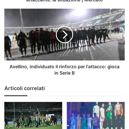
situazione
|
Avellino,
Mercato
individuato
il
rinforzo
per
l'attacco:
gioca
in
Serie
B
Avellino, individuato il rinforzo per l'attacco: gioca
in Serie B
Articoli correlati