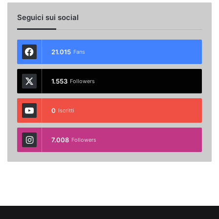
Seguici sui social
21.015
Fans
1.553
Followers
0
Iscritti
7.008
Followers