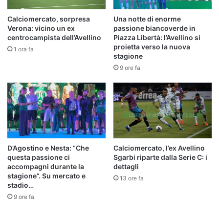
Calciomercato, sorpresa
Una notte di enorme
Verona: vicino un ex
passione biancoverde in
centrocampista dell’Avellino
Piazza Libertà: l’Avellino si
proietta verso la nuova
1 ora fa
stagione
9 ore fa
D’Agostino e Nesta: “Che
Calciomercato, l’ex Avellino
questa passione ci
Sgarbi riparte dalla Serie C: i
accompagni durante la
dettagli
stagione”. Su mercato e
13 ore fa
stadio…
9 ore fa