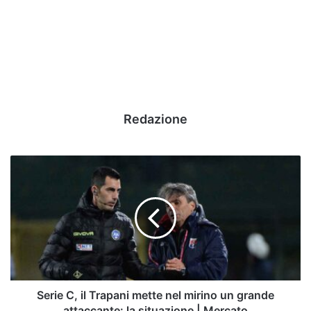
Redazione
Serie
C,
il
Trapani
mette
nel
mirino
un
grande
attaccante:
Serie C, il Trapani mette nel mirino un grande
la
attaccante: la situazione | Mercato