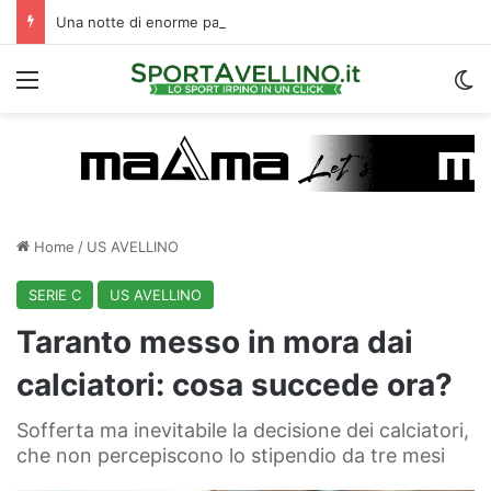
Una notte di enorme passione biancoverde in Piazza Libertà: l’Avellino si proietta verso la nuova stagione
Menu
C
Home
/
US AVELLINO
SERIE C
US AVELLINO
Taranto messo in mora dai
calciatori: cosa succede ora?
Sofferta ma inevitabile la decisione dei calciatori,
che non percepiscono lo stipendio da tre mesi