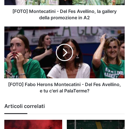
della
promozione
[FOTO] Montecatini - Del Fes Avellino, la gallery
in
della promozione in A2
A2
[FOTO]
Fabo
Herons
Montecatini
-
Del
Fes
Avellino,
e
tu
[FOTO] Fabo Herons Montecatini - Del Fes Avellino,
c'eri
e tu c'eri al PalaTerme?
al
PalaTerme?
Articoli correlati