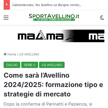
Calciomercato, l’ex Avellino Le Borgne conteso da due club cadetti: la situazione
Menu
C
Home
/
US AVELLINO
CALCIO
SERIE C
US AVELLINO
Come sarà l’Avellino
2024/2025: formazione tipo e
strategie di mercato
Dopo la conferma di Perinetti e Pazienza, si