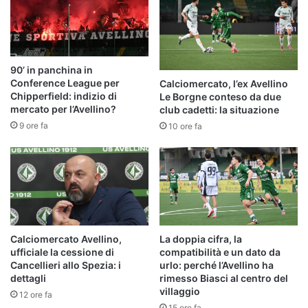
90’ in panchina in
Conference League per
Calciomercato, l’ex Avellino
Chipperfield: indizio di
Le Borgne conteso da due
mercato per l’Avellino?
club cadetti: la situazione
9 ore fa
10 ore fa
Calciomercato Avellino,
La doppia cifra, la
ufficiale la cessione di
compatibilità e un dato da
Cancellieri allo Spezia: i
urlo: perché l’Avellino ha
dettagli
rimesso Biasci al centro del
villaggio
12 ore fa
15 ore fa