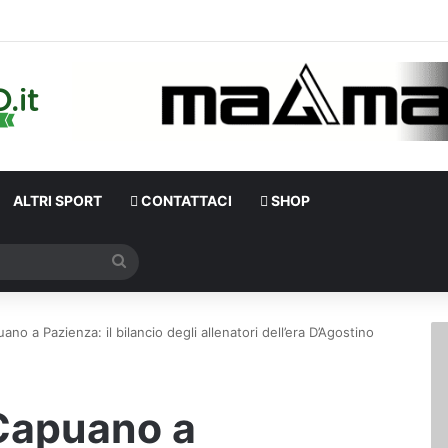
D’Agosti
ALTRI SPORT
CONTATTACI
SHOP
Cerca
ano a Pazienza: il bilancio degli allenatori dell’era D’Agostino
 Capuano a