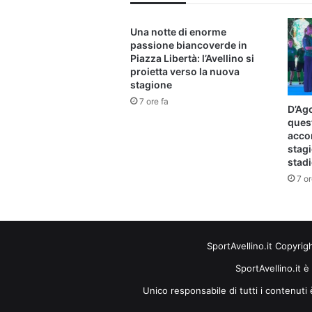
Una notte di enorme
passione biancoverde in
Piazza Libertà: l’Avellino si
proietta verso la nuova
stagione
7 ore fa
D’Ago
ques
acco
stagi
stad
7 or
SportAvellino.it Copyrig
SportAvellino.it è
Unico responsabile di tutti i contenut