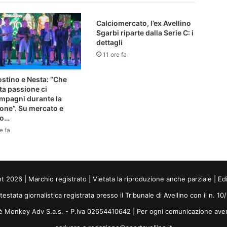
Calciomercato, l’ex Avellino
Sgarbi riparte dalla Serie C: i
dettagli
11 ore fa
stino e Nesta: “Che
ta passione ci
mpagni durante la
one”. Su mercato e
io…
e fa
ht 2026 | Marchio registrato | Vietata la riproduzione anche parziale | Ed
 testata giornalistica registrata presso il Tribunale di Avellino con il n. 1
i è Monkey Adv S.a.s. - P.Iva 02654410642 | Per ogni comunicazione ave