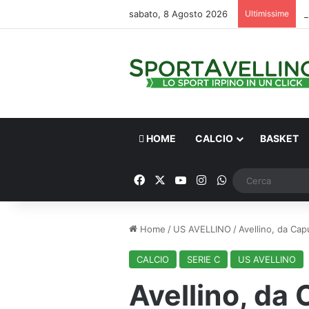
sabato, 8 Agosto 2026
Ultimissime
HOME
CALCIO
BASKET
Facebook
X
You Tube
Instagram
WhatsApp
Home
/
US AVELLINO
/
Avellino, da Capu
CALCIO
SERIE C
US AVELLINO
Avellino, da