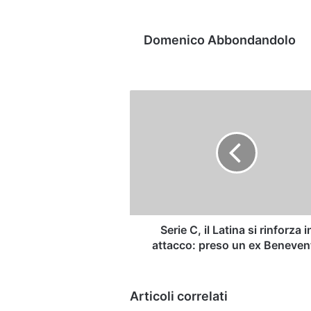
Domenico Abbondandolo
Serie
C,
il
Latina
si
rinforza
in
attacco:
preso
un
Serie C, il Latina si rinforza i
ex
attacco: preso un ex Beneven
Benevento
Articoli correlati