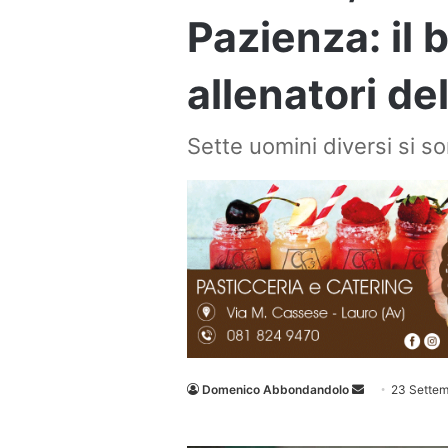
Pazienza: il b
allenatori de
Sette uomini diversi si s
Invia
Domenico Abbondandolo
23 Sette
un'email