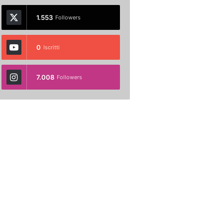
1.553
Followers
0
Iscritti
7.008
Followers