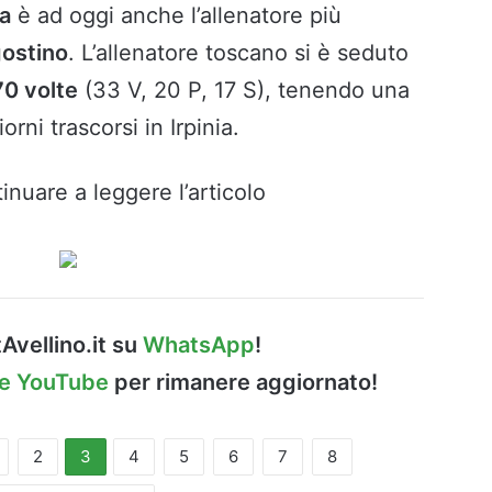
ia
è ad oggi anche l’allenatore più
gostino
. L’allenatore toscano si è seduto
70 volte
(33 V, 20 P, 17 S), tenendo una
iorni trascorsi in Irpinia.
inuare a leggere l’articolo
Avellino.it su
WhatsApp
!
le YouTube
per rimanere aggiornato!
2
3
4
5
6
7
8