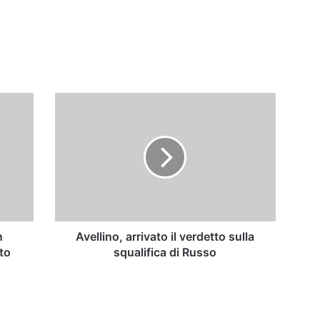
Avellino,
arrivato
il
verdetto
sulla
squalifica
di
Russo
n
Avellino, arrivato il verdetto sulla
to
squalifica di Russo