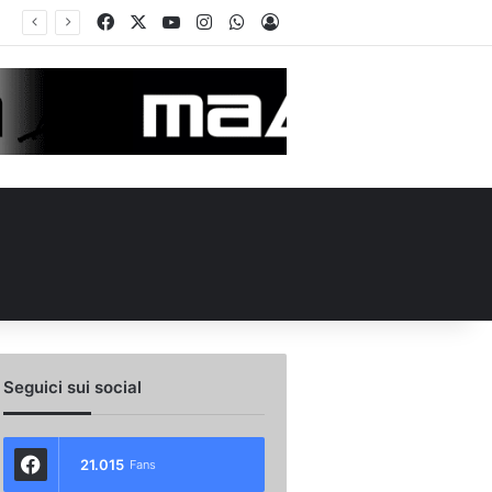
Facebook
X
You Tube
Instagram
WhatsApp
Accedi
no e Nesta: “Che questa passione ci accompagni durante la stagione”. Su mercato e stadio…
Seguici sui social
21.015
Fans