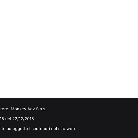
itore:
Monkey Adv S.a.s.
0/15 del 22/12/2015
nte ad oggetto i contenuti del sito web