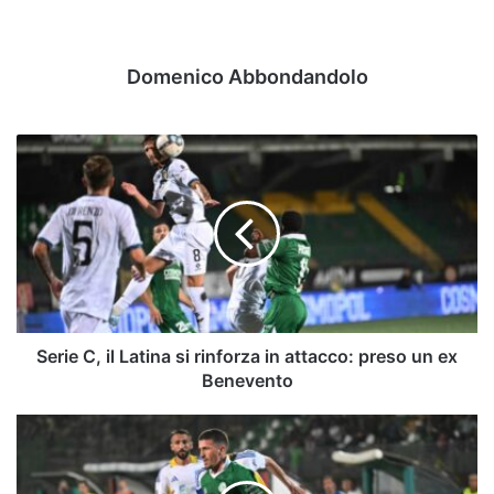
Domenico Abbondandolo
Serie
C,
il
Latina
si
rinforza
in
attacco:
preso
un
Serie C, il Latina si rinforza in attacco: preso un ex
ex
Benevento
Benevento
Avellino,
arrivato
il
verdetto