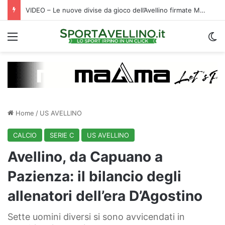
Calciomercato, sorpresa Verona: vicino un ex centrocampista dell’Avellino
Menu
C
Home
/
US AVELLINO
CALCIO
SERIE C
US AVELLINO
Avellino, da Capuano a
Pazienza: il bilancio degli
allenatori dell’era D’Agostino
Sette uomini diversi si sono avvicendati in