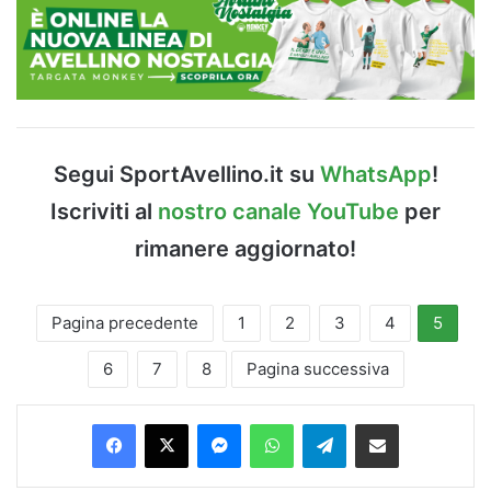
Segui SportAvellino.it su
WhatsApp
!
Iscriviti al
nostro canale YouTube
per
rimanere aggiornato!
Pagina precedente
1
2
3
4
5
6
7
8
Pagina successiva
Facebook
X
Messenger
WhatsApp
Telegram
Condividi via Email