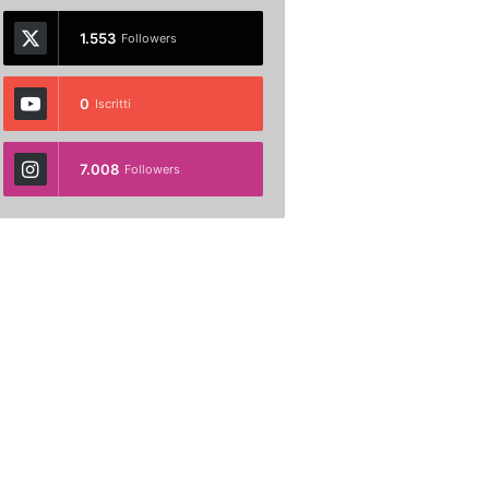
1.553
Followers
0
Iscritti
7.008
Followers