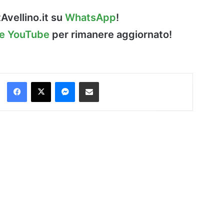
Avellino.it su
WhatsApp
!
le YouTube
per rimanere aggiornato!
Facebook
X
Messenger
Condividi via Email