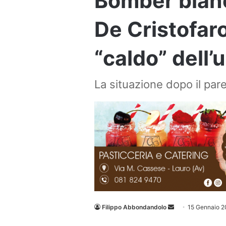
Bomber bian
De Cristofaro,
“caldo” dell’
La situazione dopo il par
Invia
Filippo Abbondandolo
15 Gennaio 2
un'email