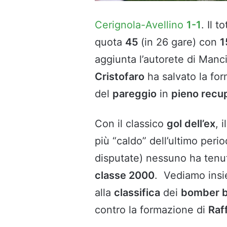
Cerignola-Avellino
1-1
. Il t
quota
45
(in 26 gare) con
1
aggiunta l’autorete di Manci
Cristofaro
ha salvato la fo
del
pareggio
in
pieno recu
Con il classico
gol dell’ex
, i
più “caldo” dell’ultimo peri
disputate) nessuno ha tenu
classe 2000
. Vediamo insi
alla
classifica
dei
bomber b
contro la formazione di
Raf