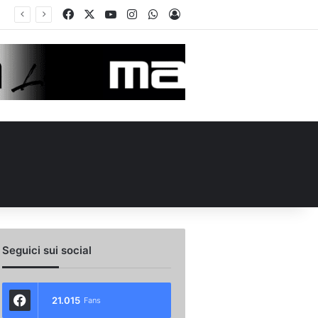
Facebook
X
You Tube
Instagram
WhatsApp
Accedi
 l’ex Avellino Le Borgne conteso da due club cadetti: la situazione
Seguici sui social
21.015
Fans