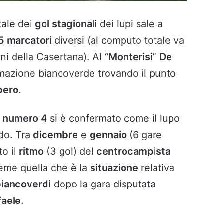
otale dei
gol stagionali
dei lupi sale a
5 marcatori
diversi (al computo totale va
ni della Casertana). Al “
Monterisi
”
De
rmazione biancoverde trovando il punto
pero
.
l
numero 4
si è confermato come il lupo
odo. Tra
dicembre
e
gennaio
(6 gare
to il
ritmo
(3 gol) del
centrocampista
eme quella che è la
situazione
relativa
iancoverdi
dopo la gara disputata
faele
.