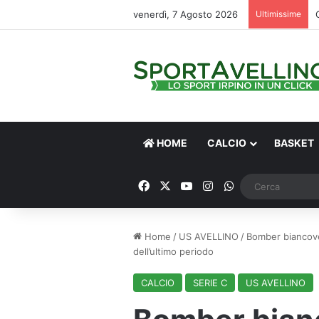
venerdì, 7 Agosto 2026
Ultimissime
HOME
CALCIO
BASKET
Facebook
X
You Tube
Instagram
WhatsApp
Home
/
US AVELLINO
/
Bomber biancover
dell’ultimo periodo
CALCIO
SERIE C
US AVELLINO