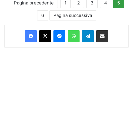
Pagina precedente
1
2
3
4
5
6
Pagina successiva
Facebook
X
Messenger
WhatsApp
Telegram
Condividi via Email