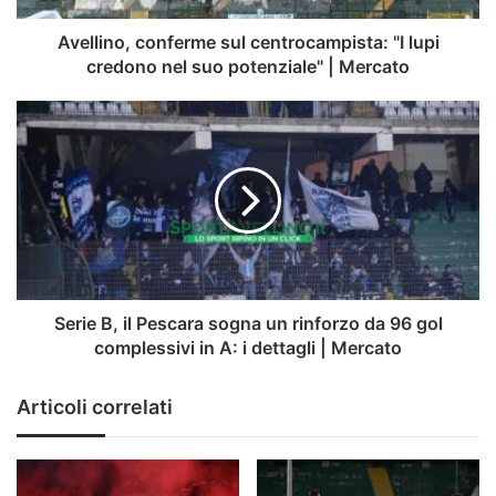
suo
potenziale"
Avellino, conferme sul centrocampista: "I lupi
|
credono nel suo potenziale" | Mercato
Mercato
Serie
B,
il
Pescara
sogna
un
rinforzo
da
96
gol
Serie B, il Pescara sogna un rinforzo da 96 gol
complessivi
complessivi in A: i dettagli | Mercato
in
A:
Articoli correlati
i
dettagli
|
Mercato