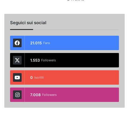
Seguici sui social
21.015
Fans
1.553
Followers
0
Iscritti
7.008
Followers