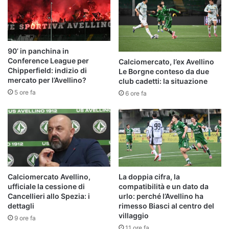
90’ in panchina in
Conference League per
Calciomercato, l’ex Avellino
Chipperfield: indizio di
Le Borgne conteso da due
mercato per l’Avellino?
club cadetti: la situazione
5 ore fa
6 ore fa
Calciomercato Avellino,
La doppia cifra, la
ufficiale la cessione di
compatibilità e un dato da
Cancellieri allo Spezia: i
urlo: perché l’Avellino ha
dettagli
rimesso Biasci al centro del
villaggio
9 ore fa
11 ore fa