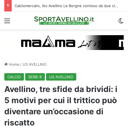
Calciomercato, l’ex Avellino Le Borgne conteso da due club cadetti: la situazione
Menu
C
Home
/
US AVELLINO
CALCIO
SERIE B
US AVELLINO
Avellino, tre sfide da brividi: i
5 motivi per cui il trittico può
diventare un’occasione di
riscatto