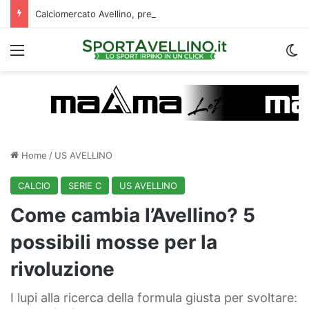
Calciomercato Avellino, preso un esterno classe 2008 dalla Roma: i dettagli
Menu
C
Home
/
US AVELLINO
CALCIO
SERIE C
US AVELLINO
Come cambia l’Avellino? 5
possibili mosse per la
rivoluzione
I lupi alla ricerca della formula giusta per svoltare: