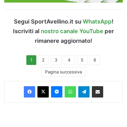
Segui SportAvellino.it su
WhatsApp
!
Iscriviti al
nostro canale YouTube
per
rimanere aggiornato!
1
2
3
4
5
6
Pagina successiva
Facebook
X
Messenger
WhatsApp
Telegram
Condividi via Email