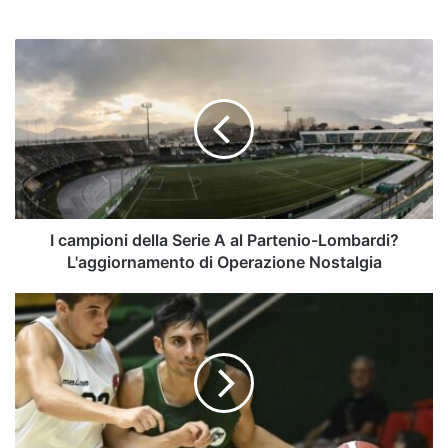
I
campioni
della
Serie
A
al
Partenio-
Lombardi?
L'aggiornamento
di
I campioni della Serie A al Partenio-Lombardi?
Operazione
L'aggiornamento di Operazione Nostalgia
Nostalgia
Avellino
Basket,
sfida
a
Pesaro
nella
Dukes