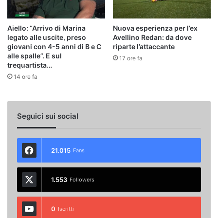
Aiello: “Arrivo di Marina
Nuova esperienza per l’ex
legato alle uscite, preso
Avellino Redan: da dove
giovani con 4-5 anni di B e C
riparte l’attaccante
alle spalle”. E sul
17 ore fa
trequartista…
14 ore fa
Seguici sui social
21.015
Fans
1.553
Followers
0
Iscritti