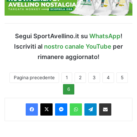
Segui SportAvellino.it su
WhatsApp
!
Iscriviti al
nostro canale YouTube
per
rimanere aggiornato!
Pagina precedente
1
2
3
4
5
6
Facebook
X
Messenger
WhatsApp
Telegram
Condividi via Email