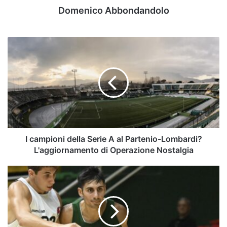
Domenico Abbondandolo
I
campioni
della
Serie
A
al
Partenio-
Lombardi?
L'aggiornamento
di
I campioni della Serie A al Partenio-Lombardi?
Operazione
L'aggiornamento di Operazione Nostalgia
Nostalgia
Avellino
Basket,
sfida
a
Pesaro
nella