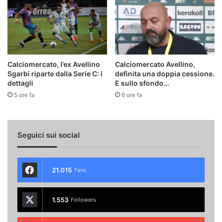
Calciomercato, l’ex Avellino
Calciomercato Avellino,
Sgarbi riparte dalla Serie C: i
definita una doppia cessione.
dettagli
E sullo sfondo…
5 ore fa
6 ore fa
Seguici sui social
21.015
Fans
1.553
Followers