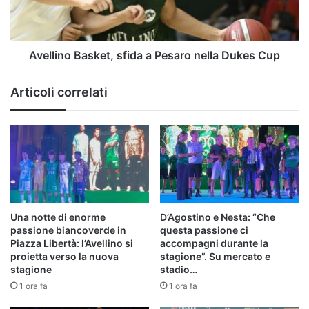
Dukes
Cup
Avellino Basket, sfida a Pesaro nella Dukes Cup
Articoli correlati
Una notte di enorme
D’Agostino e Nesta: “Che
passione biancoverde in
questa passione ci
Piazza Libertà: l’Avellino si
accompagni durante la
proietta verso la nuova
stagione”. Su mercato e
stagione
stadio…
1 ora fa
1 ora fa