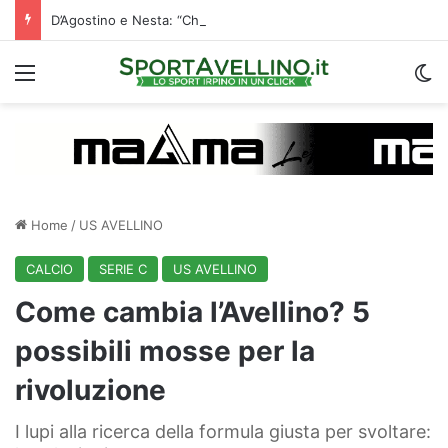
D’Agostino e Nesta: “Che questa passione ci accompagni durante la stagione”. Su mercato e stadio…
Menu
C
Home
/
US AVELLINO
CALCIO
SERIE C
US AVELLINO
Come cambia l’Avellino? 5
possibili mosse per la
rivoluzione
I lupi alla ricerca della formula giusta per svoltare: