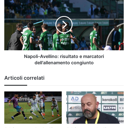
il
Napoli-
calendario
Avellino:
dei
risultato
lupi
e
marcatori
dell'allenamento
congiunto
Napoli-Avellino: risultato e marcatori
dell'allenamento congiunto
Articoli correlati