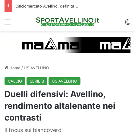
Calciomercato Avellino, definita una doppia cessione. E sullo sfondo…
Menu
C
Home
/
US AVELLINO
CALCIO
SERIE B
US AVELLINO
Duelli difensivi: Avellino,
rendimento altalenante nei
contrasti
Il focus sui biancoverdi