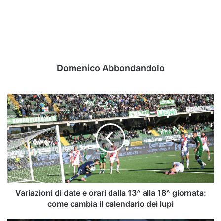
Domenico Abbondandolo
Variazioni
di
date
e
orari
dalla
13^
alla
18^
giornata:
Variazioni di date e orari dalla 13^ alla 18^ giornata:
come
come cambia il calendario dei lupi
cambia