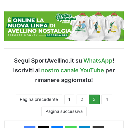
Segui SportAvellino.it su
WhatsApp
!
Iscriviti al
nostro canale YouTube
per
rimanere aggiornato!
Pagina precedente
1
2
3
4
Pagina successiva
Facebook
X
Messenger
WhatsApp
Telegram
Condividi via Email