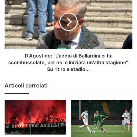
la
"L'addio
situazione
di
Ballardini
ci
ha
scombussolato,
per
noi
è
D'Agostino: "L'addio di Ballardini ci ha
iniziata
scombussolato, per noi è iniziata un'altra stagione".
un'altra
Su ritiro e stadio...
stagione".
Su
Articoli correlati
ritiro
e
stadio...