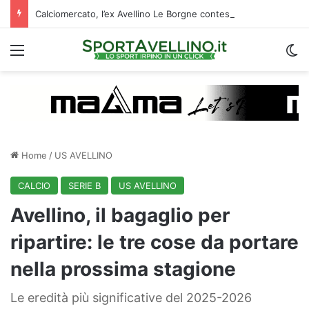
Calciomercato, l’ex Avellino Le Borgne conteso da due club cadetti: la situazione
Menu
C
Home
/
US AVELLINO
CALCIO
SERIE B
US AVELLINO
Avellino, il bagaglio per
ripartire: le tre cose da portare
nella prossima stagione
Le eredità più significative del 2025-2026