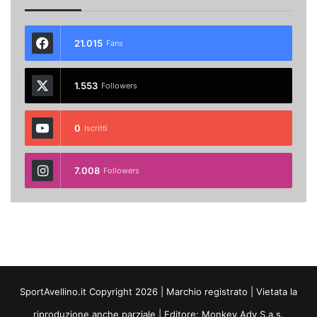
21.015
Fans
1.553
Followers
0
Iscritti
7.008
Followers
SportAvellino.it Copyright 2026 | Marchio registrato | Vietata la
riproduzione anche parziale | Editore:
Monkey Adv S.a.s.