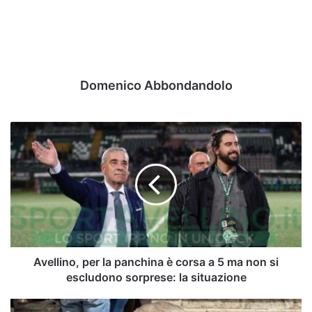
Domenico Abbondandolo
Avellino,
per
la
panchina
è
corsa
a
5
ma
non
Avellino, per la panchina è corsa a 5 ma non si
si
escludono sorprese: la situazione
escludono
sorprese:
D'Agostino: