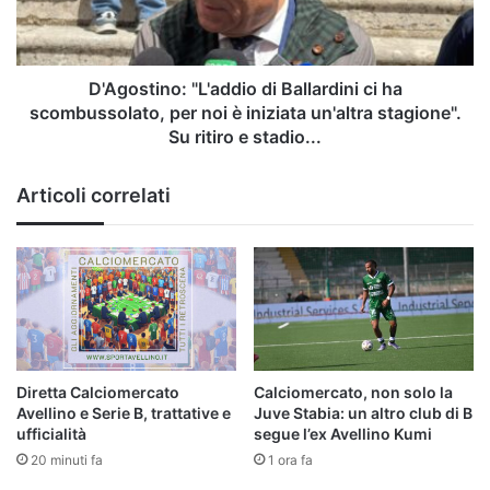
scombussolato,
per
noi
è
D'Agostino: "L'addio di Ballardini ci ha
iniziata
scombussolato, per noi è iniziata un'altra stagione".
un'altra
Su ritiro e stadio...
stagione".
Su
Articoli correlati
ritiro
e
stadio...
Diretta Calciomercato
Calciomercato, non solo la
Avellino e Serie B, trattative e
Juve Stabia: un altro club di B
ufficialità
segue l’ex Avellino Kumi
20 minuti fa
1 ora fa