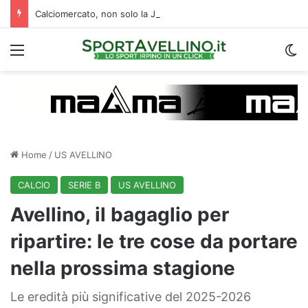
Calciomercato, non solo la Juve Stabia: un altro club di B segue l’ex Avellino Kumi
Menu
C
Home
/
US AVELLINO
CALCIO
SERIE B
US AVELLINO
Avellino, il bagaglio per
ripartire: le tre cose da portare
nella prossima stagione
Le eredità più significative del 2025-2026