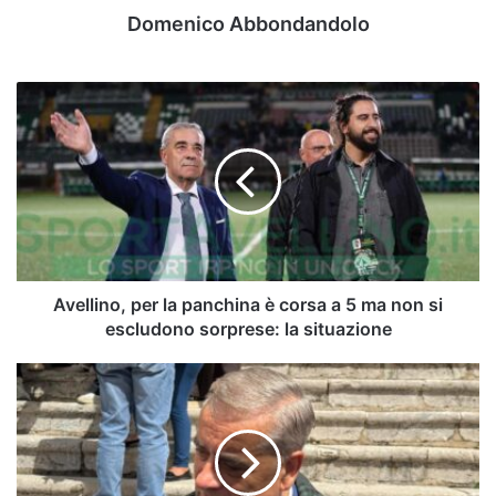
Domenico Abbondandolo
Avellino,
per
la
panchina
è
corsa
a
5
ma
non
Avellino, per la panchina è corsa a 5 ma non si
si
escludono sorprese: la situazione
escludono
sorprese:
D'Agostino:
la
"L'addio
situazione
di
Ballardini
ci
ha