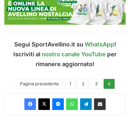
Segui SportAvellino.it su
WhatsApp
!
Iscriviti al
nostro canale YouTube
per
rimanere aggiornato!
Pagina precedente
1
2
3
4
Facebook
X
Messenger
WhatsApp
Telegram
Condividi via Email