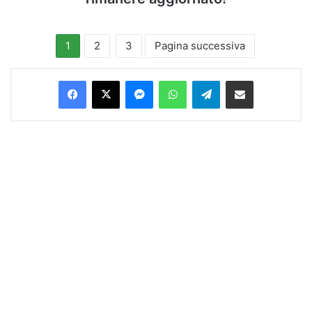
1
2
3
Pagina successiva
Facebook
X
Messenger
WhatsApp
Telegram
Condividi via Email