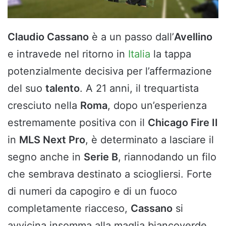
Claudio Cassano
è a un passo dall’
Avellino
e intravede nel ritorno in
Italia
la tappa
potenzialmente decisiva per l’affermazione
del suo
talento
. A 21 anni, il trequartista
cresciuto nella
Roma
, dopo un’esperienza
estremamente positiva con il
Chicago Fire II
in
MLS Next Pro
, è determinato a lasciare il
segno anche in
Serie B
, riannodando un filo
che sembrava destinato a sciogliersi. Forte
di numeri da capogiro e di un fuoco
completamente riacceso,
Cassano
si
avvicina insomma alla maglia biancoverde