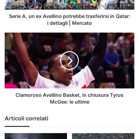
in
Qatar:
i
Serie A, un ex Avellino potrebbe trasferirsi in Qatar:
dettagli
i dettagli | Mercato
|
Mercato
Clamoroso
Avellino
Basket,
in
chiusura
Tyrus
McGee:
le
ultime
Clamoroso Avellino Basket, in chiusura Tyrus
McGee: le ultime
Articoli correlati