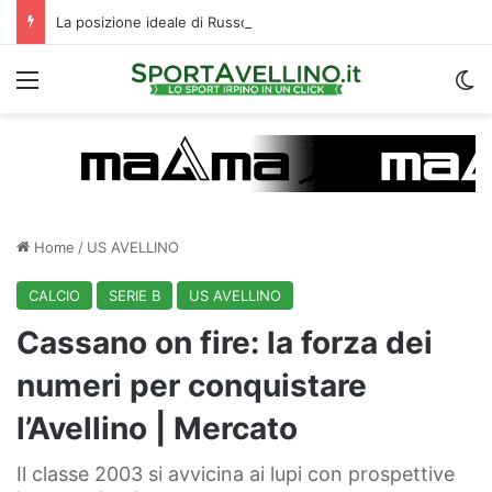
La posizione ideale di Russo, l’importanza di Biasci e il duello Fila‑Favilli: tre domande sull’attacco dell’Avellino
Menu
C
Home
/
US AVELLINO
CALCIO
SERIE B
US AVELLINO
Cassano on fire: la forza dei
numeri per conquistare
l’Avellino | Mercato
Il classe 2003 si avvicina ai lupi con prospettive