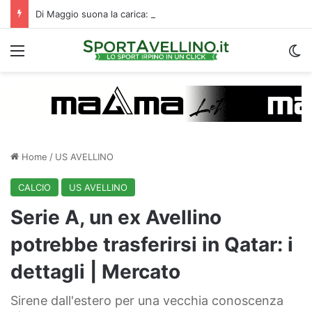
Di Maggio suona la carica: “Speriamo di fare un grande campionato. I tifosi? Sono un fattore”
Menu
C
Home
/
US AVELLINO
CALCIO
US AVELLINO
Serie A, un ex Avellino
potrebbe trasferirsi in Qatar: i
dettagli | Mercato
Sirene dall'estero per una vecchia conoscenza