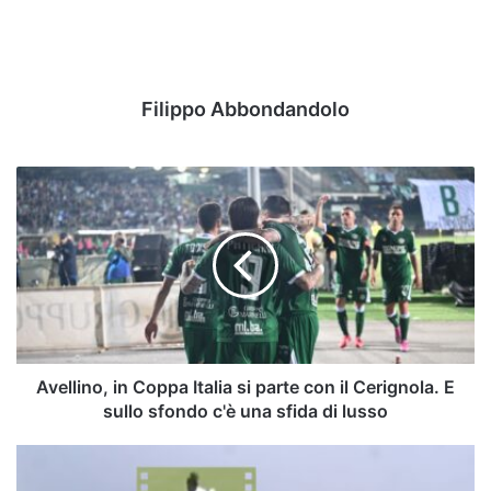
Filippo Abbondandolo
Avellino,
in
Coppa
Italia
si
parte
con
il
Cerignola.
E
Avellino, in Coppa Italia si parte con il Cerignola. E
sullo
sullo sfondo c'è una sfida di lusso
sfondo
c'è
Cassano
una
on