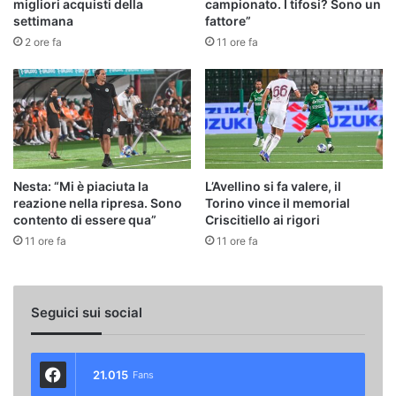
migliori acquisti della
campionato. I tifosi? Sono un
settimana
fattore”
2 ore fa
11 ore fa
Nesta: “Mi è piaciuta la
L’Avellino si fa valere, il
reazione nella ripresa. Sono
Torino vince il memorial
contento di essere qua”
Criscitiello ai rigori
11 ore fa
11 ore fa
Seguici sui social
21.015
Fans