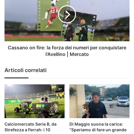
sfida
fire:
di
la
lusso
forza
dei
numeri
per
conquistare
l'Avellino
Cassano on fire: la forza dei numeri per conquistare
|
l'Avellino | Mercato
Mercato
Articoli correlati
Calciomercato Serie B, da
Di Maggio suona la carica:
Strefezza a Ferrah: i 10
“Speriamo di fare un grande