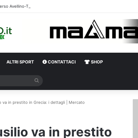
erso Avellino-Torino, il focus sulla formazione granata
ALTRI SPORT
CONTATTACI
SHOP
Cerca
io va in prestito in Grecia: i dettagli | Mercato
silio va in prestito