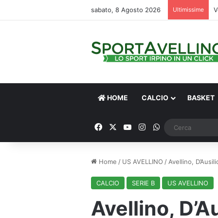
sabato, 8 Agosto 2026
Ultimissime
V
HOME
CALCIO
BASKET
Facebook
X
You Tube
Instagram
WhatsApp
Home
/
US AVELLINO
/
Avellino, D’Ausil
CALCIO
SERIE B
US AVELLINO
Avellino, D’Au