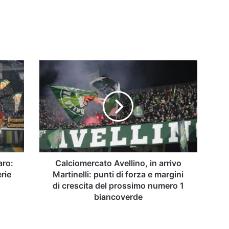
Calciomercato
Avellino,
in
arrivo
Martinelli:
punti
di
forza
e
margini
aro:
Calciomercato Avellino, in arrivo
di
erie
Martinelli: punti di forza e margini
crescita
di crescita del prossimo numero 1
del
biancoverde
prossimo
numero
1