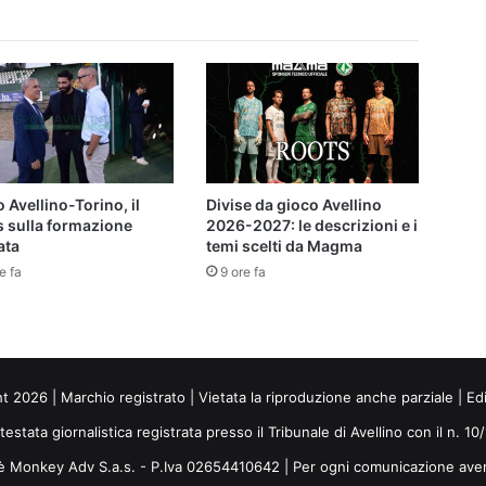
biancoverde
 Avellino-Torino, il
Divise da gioco Avellino
s sulla formazione
2026-2027: le descrizioni e i
ata
temi scelti da Magma
e fa
9 ore fa
ht 2026 | Marchio registrato | Vietata la riproduzione anche parziale | Ed
 testata giornalistica registrata presso il Tribunale di Avellino con il n. 1
i è Monkey Adv S.a.s. - P.Iva 02654410642 | Per ogni comunicazione ave