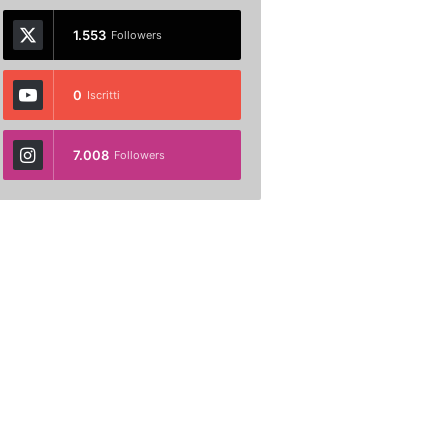
1.553
Followers
0
Iscritti
7.008
Followers