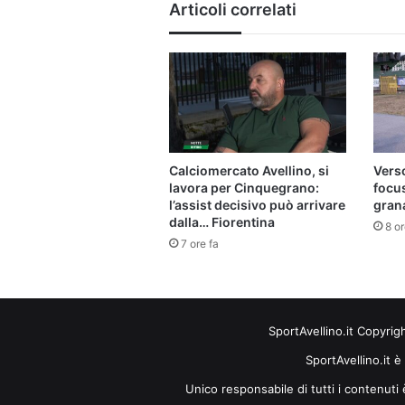
Articoli correlati
Calciomercato Avellino, si
Verso
lavora per Cinquegrano:
focu
l’assist decisivo può arrivare
gran
dalla… Fiorentina
8 or
7 ore fa
SportAvellino.it Copyrig
SportAvellino.it è
Unico responsabile di tutti i contenut