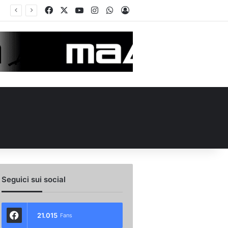
Facebook
X
You Tube
Instagram
WhatsApp
Accedi
Seguici sui social
21.015
Fans