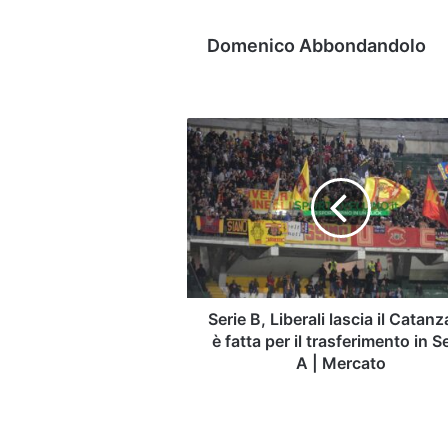
Domenico Abbondandolo
Serie
B,
Liberali
lascia
il
Catanzaro:
è
fatta
per
il
Serie B, Liberali lascia il Catanz
trasferimento
è fatta per il trasferimento in S
in
A | Mercato
Serie
A
|
Mercato