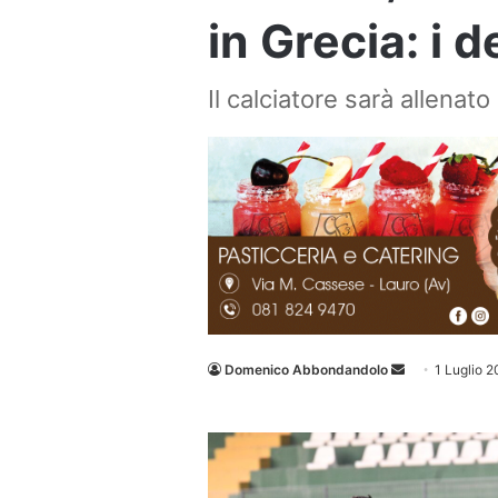
in Grecia: i 
Il calciatore sarà allenato
Invia
Domenico Abbondandolo
1 Luglio 
un'email