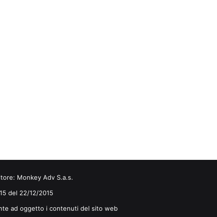
itore:
Monkey Adv S.a.s.
0/15 del 22/12/2015
nte ad oggetto i contenuti del sito web