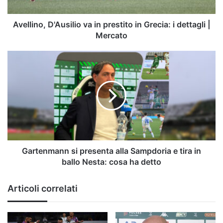
i
dettagli
|
Avellino, D'Ausilio va in prestito in Grecia: i dettagli |
Mercato
Mercato
Gartenmann
si
presenta
alla
Sampdoria
e
tira
in
ballo
Nesta:
Gartenmann si presenta alla Sampdoria e tira in
cosa
ballo Nesta: cosa ha detto
ha
detto
Articoli correlati