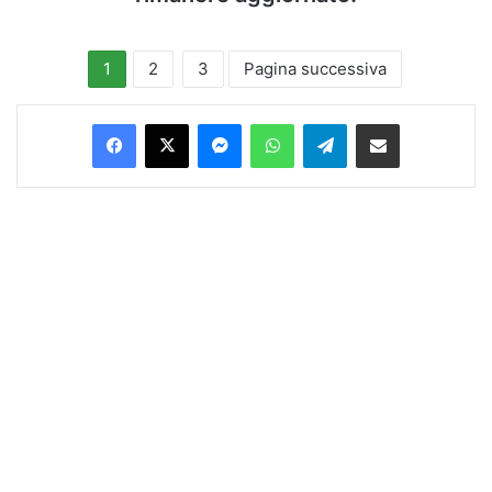
1
2
3
Pagina successiva
Facebook
X
Messenger
WhatsApp
Telegram
Condividi via Email