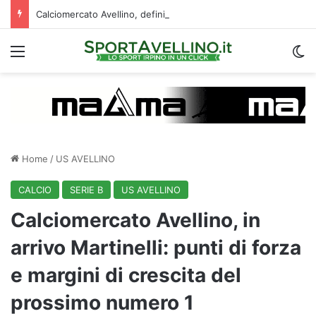
Calciomercato Avellino, definita una doppia cessione. E sullo sfondo…
Menu
C
Home
/
US AVELLINO
CALCIO
SERIE B
US AVELLINO
Calciomercato Avellino, in
arrivo Martinelli: punti di forza
e margini di crescita del
prossimo numero 1