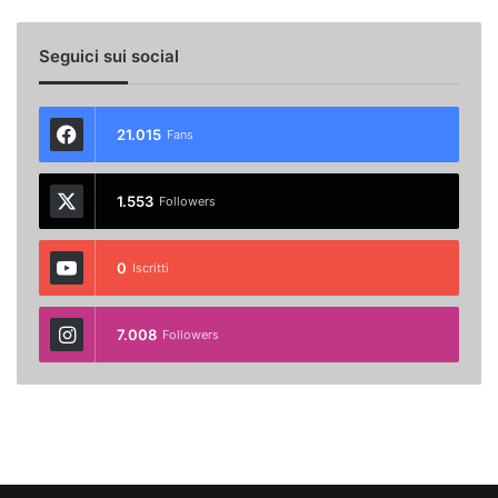
Seguici sui social
21.015
Fans
1.553
Followers
0
Iscritti
7.008
Followers