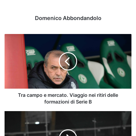
Domenico Abbondandolo
Tra
campo
e
mercato.
Viaggio
nei
ritiri
delle
formazioni
di
Tra campo e mercato. Viaggio nei ritiri delle
Serie
formazioni di Serie B
B
Serie
B,
domani
il