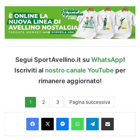
Segui SportAvellino.it su
WhatsApp
!
Iscriviti al
nostro canale YouTube
per
rimanere aggiornato!
1
2
3
Pagina successiva
Facebook
X
Messenger
WhatsApp
Telegram
Condividi via Email