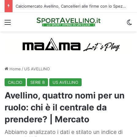
Calciomercato Avellino, Cancellieri alle firme con lo Spezia: i dettagli sul trasferimento
Menu
C
Home
/
US AVELLINO
CALCIO
SERIE B
US AVELLINO
Avellino, quattro nomi per un
ruolo: chi è il centrale da
prendere? | Mercato
Abbiamo analizzato i dati e stilato un indice di