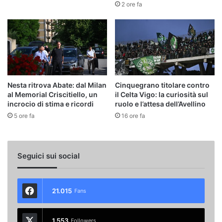
2 ore fa
Nesta ritrova Abate: dal Milan
Cinquegrano titolare contro
al Memorial Criscitiello, un
il Celta Vigo: la curiosità sul
incrocio di stima e ricordi
ruolo e l’attesa dell’Avellino
5 ore fa
16 ore fa
Seguici sui social
21.015
Fans
1.553
Followers