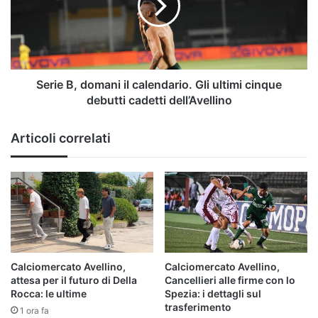
calendario.
Gli
ultimi
cinque
debutti
cadetti
Serie B, domani il calendario. Gli ultimi cinque
dell’Avellino
debutti cadetti dell’Avellino
Articoli correlati
Calciomercato Avellino,
Calciomercato Avellino,
attesa per il futuro di Della
Cancellieri alle firme con lo
Rocca: le ultime
Spezia: i dettagli sul
trasferimento
1 ora fa