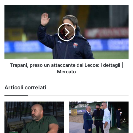
Trapani,
preso
un
attaccante
dal
Lecce:
i
dettagli
|
Mercato
Trapani, preso un attaccante dal Lecce: i dettagli |
Mercato
Articoli correlati