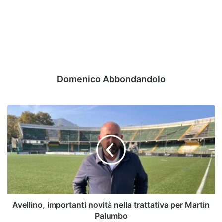
Domenico Abbondandolo
Avellino,
importanti
novità
nella
trattativa
per
Martin
Palumbo
Avellino, importanti novità nella trattativa per Martin
Palumbo