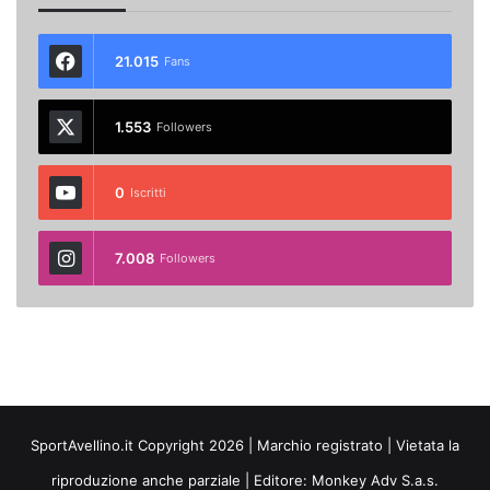
21.015
Fans
1.553
Followers
0
Iscritti
7.008
Followers
SportAvellino.it Copyright 2026 | Marchio registrato | Vietata la
riproduzione anche parziale | Editore:
Monkey Adv S.a.s.