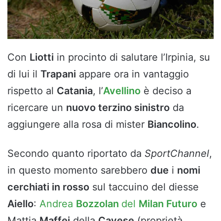
Con
Liotti
in procinto di salutare l’Irpinia, su
di lui il
Trapani
appare ora in vantaggio
rispetto al
Catania
, l’
Avellino
è deciso a
ricercare un
nuovo terzino sinistro
da
aggiungere alla rosa di mister
Biancolino
.
Secondo quanto riportato da
SportChannel
,
in questo momento sarebbero
due
i
nomi
cerchiati in rosso
sul taccuino del diesse
Aiello
:
Andrea
Bozzolan
del
Milan Futuro
e
Mattia
Maffei
della
Cavese
(proprietà