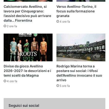
Calciomercato Avellino, si
Verso Avellino-Torino, il
lavora per Cinquegrano:
focus sulla formazione
l’assist decisivo può arrivare
granata
dalla… Fiorentina
4 ore fa
2 ore fa
Divise da gioco Avellino
Rodrigo Marina torna a
2026-2027: le descrizioni e i
postare sui social: i tifosi
temi scelti da Magma
dell’Avellino invocano il suo
arrivo
4 ore fa
5 ore fa
Seguici sui social