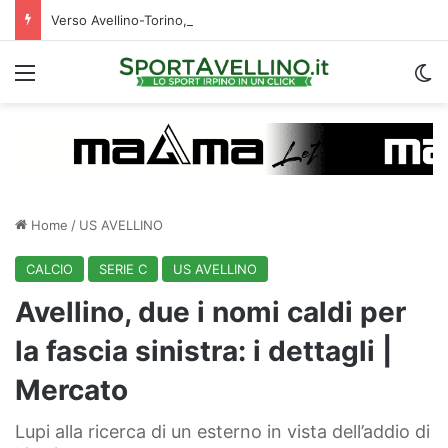
Verso Avellino-Torino, il focus sulla formazione granata
Menu
C
Home
/
US AVELLINO
CALCIO
SERIE C
US AVELLINO
Avellino, due i nomi caldi per
la fascia sinistra: i dettagli |
Mercato
Lupi alla ricerca di un esterno in vista dell’addio di