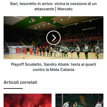
attaccante
Bari, tesoretto in arrivo: vicina la cessione di un
|
attaccante | Mercato
Mercato
Playoff
Scudetto,
Sandro
Abate:
testa
ai
quarti
contro
la
Meta
Playoff Scudetto, Sandro Abate: testa ai quarti
Catania
contro la Meta Catania
Articoli correlati