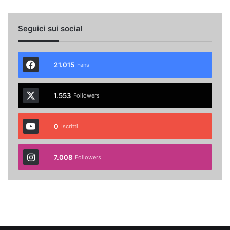
Seguici sui social
21.015
Fans
1.553
Followers
0
Iscritti
7.008
Followers