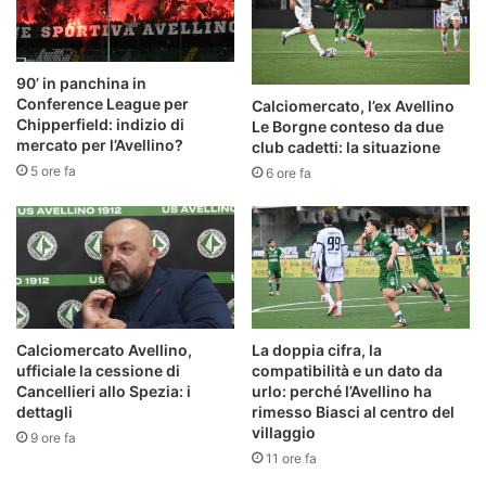
90’ in panchina in
Conference League per
Calciomercato, l’ex Avellino
Chipperfield: indizio di
Le Borgne conteso da due
mercato per l’Avellino?
club cadetti: la situazione
5 ore fa
6 ore fa
Calciomercato Avellino,
La doppia cifra, la
ufficiale la cessione di
compatibilità e un dato da
Cancellieri allo Spezia: i
urlo: perché l’Avellino ha
dettagli
rimesso Biasci al centro del
villaggio
9 ore fa
11 ore fa