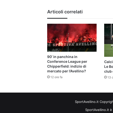
Articoli correlati
90’ in panchina in
Conference League per
Calci
Chipperfield: indizio di
Le B
mercato per l’Avellino?
club 
12 ore fa
13 o
SportAvellino.it Copyrig
SportAvellino.it è