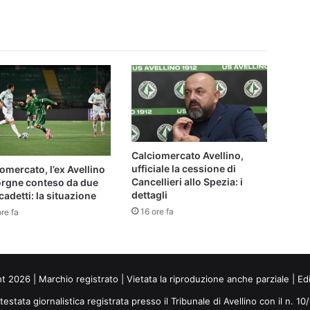
sindaco
De
Capite
Calciomercato Avellino,
ufficiale la cessione di
omercato, l’ex Avellino
Cancellieri allo Spezia: i
orgne conteso da due
dettagli
cadetti: la situazione
16 ore fa
re fa
ht 2026 | Marchio registrato | Vietata la riproduzione anche parziale | Ed
 testata giornalistica registrata presso il Tribunale di Avellino con il n. 1