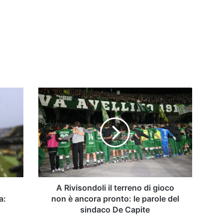
A
Rivisondoli
il
terreno
di
gioco
non
è
ancora
pronto:
a
A Rivisondoli il terreno di gioco
le
a:
non è ancora pronto: le parole del
parole
sindaco De Capite
del