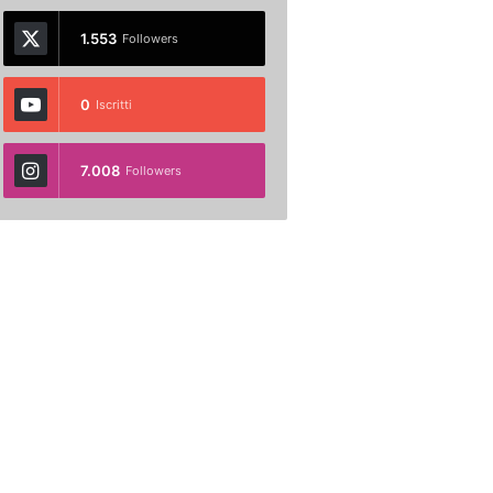
1.553
Followers
0
Iscritti
7.008
Followers