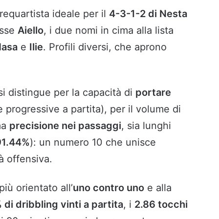
trequartista ideale per il
4-3-1-2 di Nesta
esse
Aiello
, i due nomi in cima alla lista
asa
e
Ilie
. Profili diversi, che aprono
i distingue per la capacità di
portare
progressive a partita), per il volume di
ima
precisione nei passaggi
, sia lunghi
91.44%
): un numero 10 che unisce
à offensiva.
più orientato all’
uno contro uno
e alla
di dribbling vinti a partita
, i
2.86 tocchi