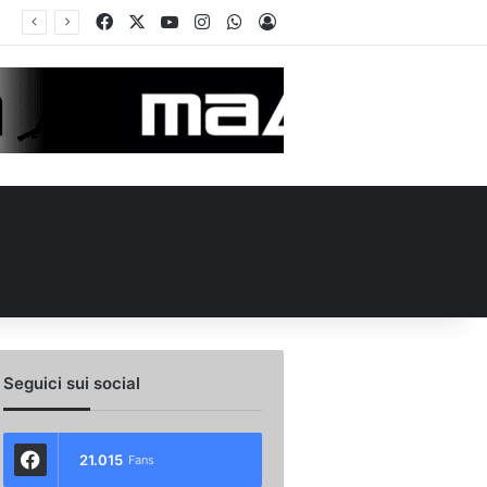
Facebook
X
You Tube
Instagram
WhatsApp
Accedi
 l’ex Avellino Le Borgne conteso da due club cadetti: la situazione
Seguici sui social
21.015
Fans