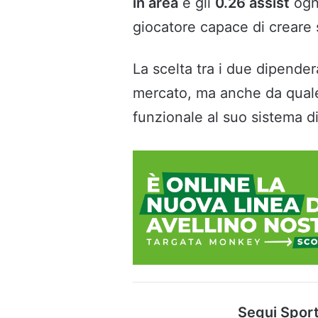
in area
e gli
0.26 assist
ogn
giocatore capace di creare s
La scelta tra i due dipende
mercato, ma anche da quale 
funzionale al suo sistema di
Segui Sport