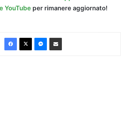
le YouTube
per rimanere aggiornato!
Facebook
X
Messenger
Condividi via Email