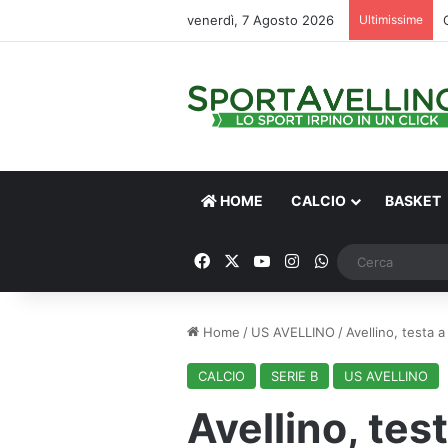
venerdì, 7 Agosto 2026
Ultimissime
HOME
CALCIO
BASKET
Facebook
X
You Tube
Instagram
WhatsApp
Home
/
US AVELLINO
/
Avellino, testa a
CALCIO
SERIE B
US AVELLINO
Avellino, tes