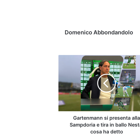
Domenico Abbondandolo
Gartenmann
si
presenta
alla
Sampdoria
e
tira
in
ballo
Nesta:
Gartenmann si presenta all
cosa
Sampdoria e tira in ballo Nest
ha
cosa ha detto
detto