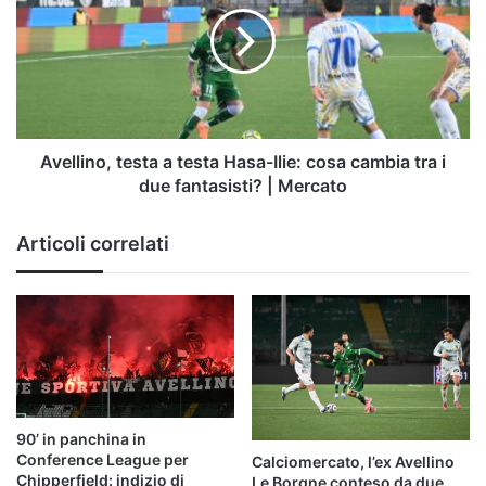
biancoverde
testa
Hasa-
Ilie:
cosa
cambia
tra
i
Avellino, testa a testa Hasa-Ilie: cosa cambia tra i
due
due fantasisti? | Mercato
fantasisti?
|
Articoli correlati
Mercato
90’ in panchina in
Conference League per
Calciomercato, l’ex Avellino
Chipperfield: indizio di
Le Borgne conteso da due