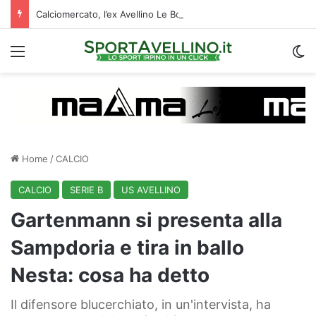
Calciomercato, l’ex Avellino Le Borgne conteso da due club cadetti: la situazione
Menu
C
Home
/
CALCIO
CALCIO
SERIE B
US AVELLINO
Gartenmann si presenta alla
Sampdoria e tira in ballo
Nesta: cosa ha detto
Il difensore blucerchiato, in un'intervista, ha