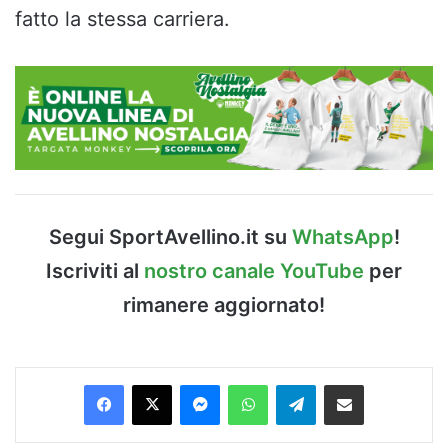
fatto la stessa carriera.
Segui SportAvellino.it su
WhatsApp
!
Iscriviti al
nostro canale YouTube
per
rimanere aggiornato!
Facebook
X
Messenger
WhatsApp
Telegram
Condividi via Email