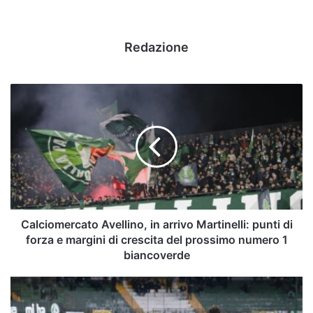
Redazione
Calciomercato
Avellino,
in
arrivo
Martinelli:
punti
di
forza
e
margini
Calciomercato Avellino, in arrivo Martinelli: punti di
di
forza e margini di crescita del prossimo numero 1
crescita
biancoverde
del
prossimo
Avellino,
numero
testa
1
a